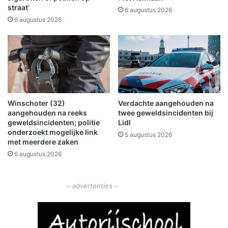
e
straat’
i
6 augustus 2026
t
e
6 augustus 2026
G
u
e
w
o
s
f
p
e
o
n
r
c
t
Winschoter (32)
Verdachte aangehouden na
i
p
aangehouden na reeks
twee geweldsincidenten bij
n
r
geweldsincidenten; politie
Lidl
g
o
onderzoekt mogelijke link
5 augustus 2026
g
met meerdere zaken
r
6 augustus 2026
a
m
m
– advertenties –
a
:
'
B