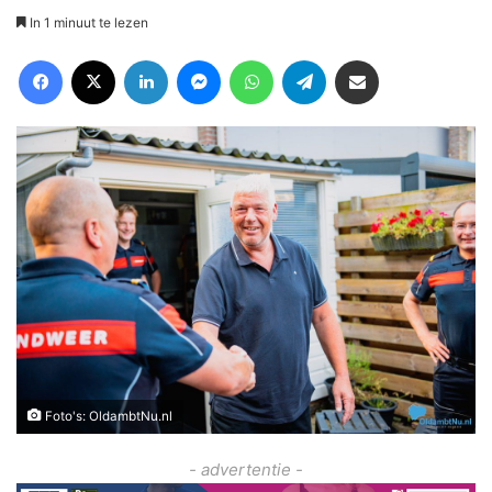
In 1 minuut te lezen
Facebook
X
LinkedIn
Messenger
WhatsApp
Telegram
Deel via Email
Foto's: OldambtNu.nl
- advertentie -