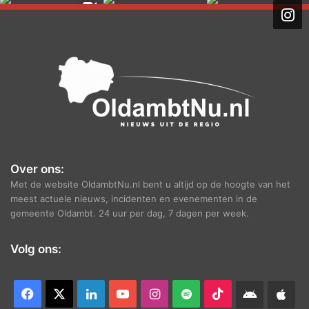
h
i
e
f
Over ons:
Met de website OldambtNu.nl bent u altijd op de hoogte van het
meest actuele nieuws, incidenten en evenementen in de
gemeente Oldambt. 24 uur per dag, 7 dagen per week.
Volg ons:
Facebook
X
LinkedIn
YouTube
Instagram
Spotify
TikTok
Android
App