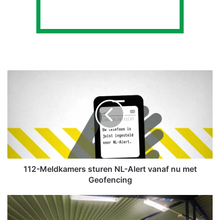
1
1
2
-
M
e
l
d
k
a
112-Meldkamers sturen NL-Alert vanaf nu met
m
Geofencing
e
r
C
s
r
s