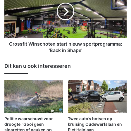
o
t
s
u
s
r
f
e
i
n
t
N
W
L
i
Crossfit Winschoten start nieuw sportprogramma:
-
n
'Back in Shape'
A
s
l
c
Dit kan u ook interesseren
e
h
r
o
t
t
v
e
a
n
n
s
a
t
f
a
n
r
Politie waarschuwt voor
Twee auto’s botsen op
u
t
droogte: ‘Gooi geen
kruising Oudewerfslaan en
m
n
sigaretten of peuken op
Piet Heinlaan