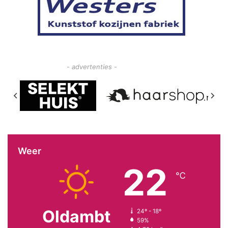
- advertenties -
Weer
22
℃
Oldambt
24º - 18º
59%