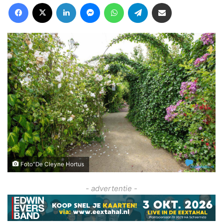
Facebook
X
LinkedIn
Messenger
WhatsApp
Telegram
Deel via Email
Foto"De Cleyne Hortus
- advertentie -