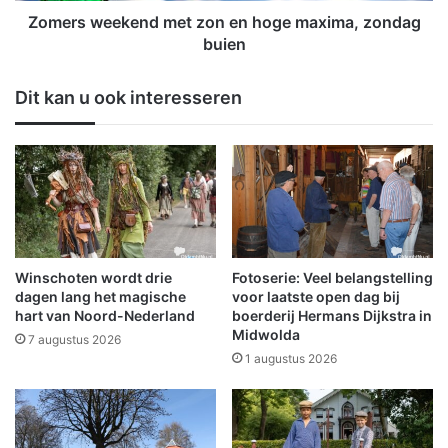
p
k
Zomers weekend met zon en hoge maxima, zondag
N
e
buien
3
n
6
d
Dit kan u ook interesseren
2
m
b
e
i
t
j
z
N
o
i
n
e
e
u
n
w
h
Winschoten wordt drie
Fotoserie: Veel belangstelling
o
o
dagen lang het magische
voor laatste open dag bij
l
g
hart van Noord-Nederland
boerderij Hermans Dijkstra in
d
Midwolda
e
7 augustus 2026
a
m
1 augustus 2026
a
x
i
m