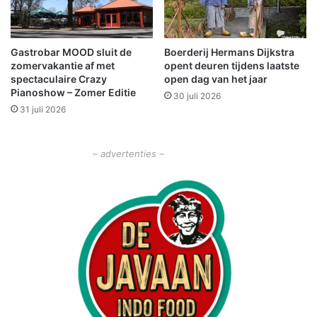
a
,
z
Gastrobar MOOD sluit de
Boerderij Hermans Dijkstra
o
zomervakantie af met
opent deuren tijdens laatste
n
spectaculaire Crazy
open dag van het jaar
d
Pianoshow – Zomer Editie
30 juli 2026
a
31 juli 2026
g
b
u
– advertenties –
i
e
n