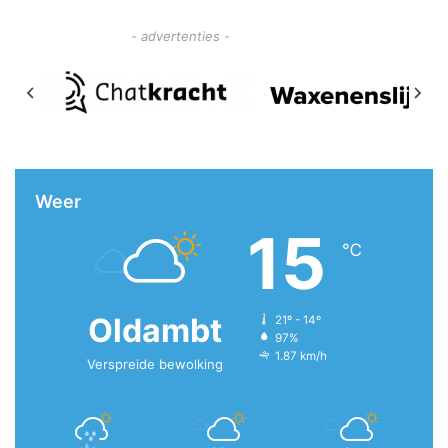
- advertenties -
Weer
15
℃
Oldambt
21º - 14º
97%
1.87 km/h
Verspreide bewolking