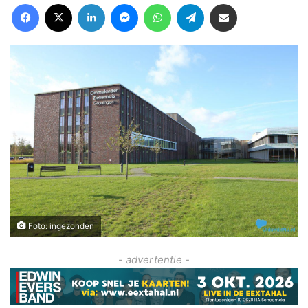
Facebook
X
LinkedIn
Messenger
WhatsApp
Telegram
Deel via Email
Foto: ingezonden
- advertentie -