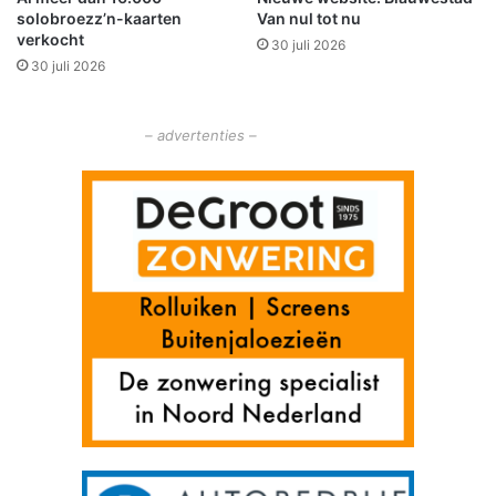
solobroezz’n-kaarten
Van nul tot nu
e
e
verkocht
L
l
30 juli 2026
u
30 juli 2026
i
t
n
j
s
– advertenties –
e
t
R
a
u
l
n
l
a
t
i
e
t
o
t
h
e
t
v
e