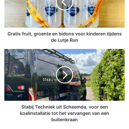
i
s
f
r
u
i
Gratis fruit, groente en bidons voor kinderen tijdens
t
de Lutje Run
,
g
S
r
t
o
a
e
b
n
i
t
j
e
T
e
e
n
c
b
h
Stabij Techniek uit Scheemda, voor een
i
n
koelinstallatie tot het vervangen van een
d
i
buitenkraan
o
e