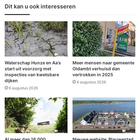
n
k
Dit kan u ook interesseren
s
u
v
i
o
t
o
S
r
c
k
h
i
e
n
e
d
m
Waterschap Hunze en Aa’s
Meer mensen naar gemeente
e
d
start uit voorzorg met
Oldambt verhuisd dan
r
a
inspecties van kwetsbare
vertrokken in 2025
e
,
dijken
4 augustus 2026
n
v
6 augustus 2026
t
o
i
o
j
r
d
e
e
e
n
n
s
k
d
Al meer dan 16.000
Nieuwe website: Blauwestad
o