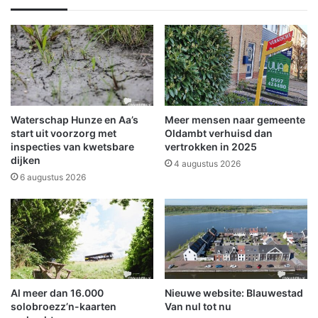
a
s
n
e
d
s
s
B
c
e
h
a
a
t
p
r
Waterschap Hunze en Aa’s
Meer mensen naar gemeente
i
start uit voorzorg met
Oldambt verhuisd dan
x
inspecties van kwetsbare
vertrokken in 2025
dijken
h
4 augustus 2026
e
6 augustus 2026
r
o
p
e
n
t
m
Al meer dan 16.000
Nieuwe website: Blauwestad
o
solobroezz’n-kaarten
Van nul tot nu
l