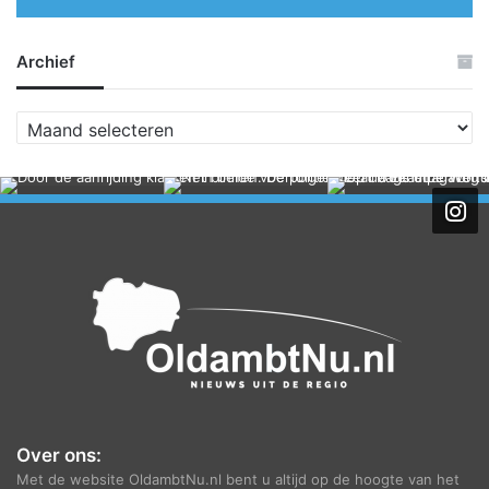
Archief
A
r
c
h
i
e
f
Over ons:
Met de website OldambtNu.nl bent u altijd op de hoogte van het