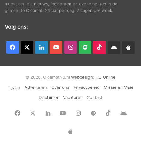
meest actuele nieuws, incidenten en evenementen in de
gemeente Oldambt. 24 uur per dag, 7 dagen per week.
Volg ons:
Facebook
X
LinkedIn
YouTube
Instagram
Spotify
TikTok
Android
App
app
Ap
© 2026, OldambtNu.nl
Webdesign:
HQ Online
Tijdlijn
Adverteren
Over ons
Privacybeleid
Missie en Visie
Disclaimer
Vacatures
Contact
Facebook
X
LinkedIn
YouTube
Instagram
Spotify
TikTok
Andr
app
Apple