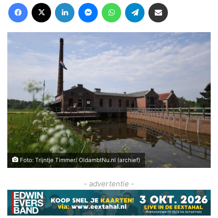
Facebook
X
LinkedIn
Messenger
WhatsApp
Telegram
Deel via Email
Foto: Trijntje Timmer/ OldambtNu.nl (archief)
- advertentie -