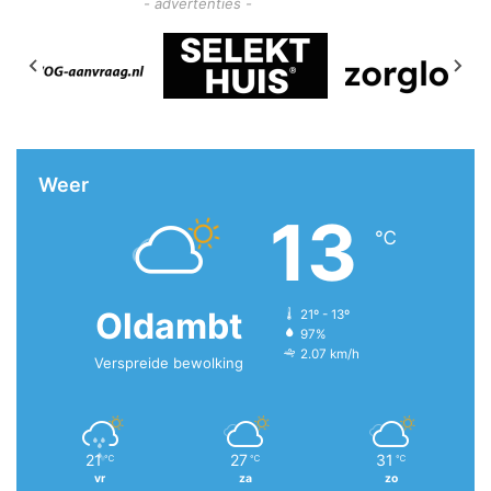
- advertenties -
Weer
13
℃
Oldambt
21º - 13º
97%
2.07 km/h
Verspreide bewolking
21
27
31
℃
℃
℃
vr
za
zo