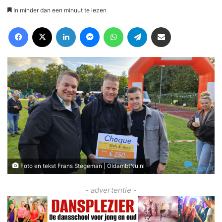
In minder dan een minuut te lezen
Facebook
X
LinkedIn
Messenger
WhatsApp
Telegram
Deel via Email
Foto en tekst Frans Stegeman | OldambtNu.nl
- advertentie -