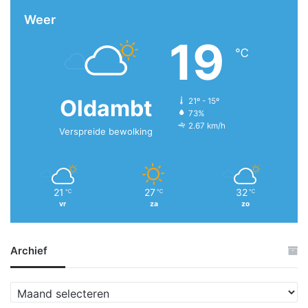
Weer
19
℃
Oldambt
21º - 15º
73%
2.67 km/h
Verspreide bewolking
21
27
32
℃
℃
℃
vr
za
zo
Archief
A
r