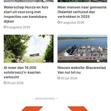
z
o
e
Waterschap Hunze en Aa’s
Meer mensen naar gemeente
l
t
start uit voorzorg met
Oldambt verhuisd dan
e
t
inspecties van kwetsbare
vertrokken in 2025
n
dijken
e
4 augustus 2026
D
n
6 augustus 2026
e
b
N
e
o
s
o
t
r
e
d
b
s
e
Al meer dan 16.000
Nieuwe website: Blauwestad
t
e
solobroezz’n-kaarten
Van nul tot nu
a
n
verkocht
r
30 juli 2026
t
30 juli 2026
i
j
n
e
N
v
– advertenties –
o
o
o
o
r
r