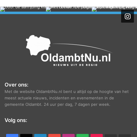
c
h
i
e
f
Over ons:
Met de website OldambtNu.nl bent u altijd op de hoogte van het
meest actuele nieuws, incidenten en evenementen in de
gemeente Oldambt. 24 uur per dag, 7 dagen per week.
Volg ons: