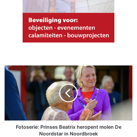
F
o
t
o
s
e
r
i
e
:
Fotoserie: Prinses Beatrix heropent molen De
P
Noordstar in Noordbroek