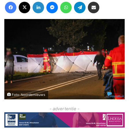
Facebook
X
LinkedIn
Messenger
WhatsApp
Telegram
Deel via Email
Foto: Noordernieuws
- advertentie -