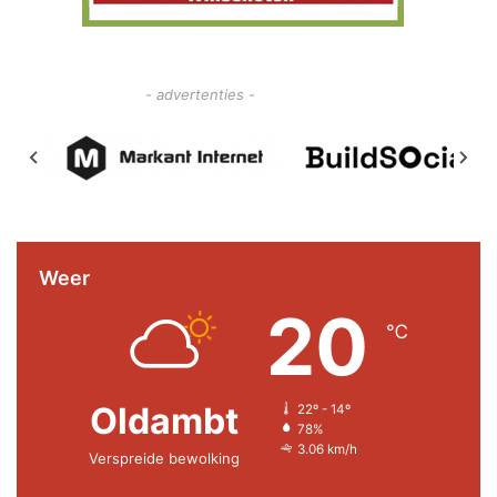
- advertenties -
Weer
20
℃
Oldambt
22º - 14º
78%
3.06 km/h
Verspreide bewolking