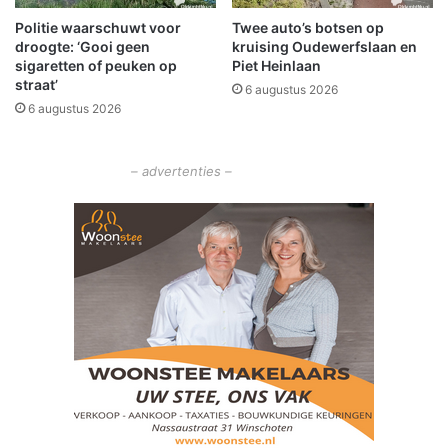
m
Politie waarschuwt voor
Twee auto’s botsen op
e
droogte: ‘Gooi geen
kruising Oudewerfslaan en
n
sigaretten of peuken op
Piet Heinlaan
d
straat’
6 augustus 2026
e
6 augustus 2026
z
a
t
– advertenties –
e
r
d
a
g
d
e
d
e
u
r
e
n