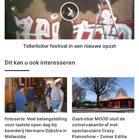
S
l
i
e
n
r
t
l
V
i
i
c
t
k
Tellerlicker festival in een nieuwe opzet
u
e
s
r
Dit kan u ook interesseren
h
f
o
e
l
s
t
t
i
i
n
v
W
a
i
l
n
i
Fotoserie: Veel belangstelling
Gastrobar MOOD sluit de
s
n
voor laatste open dag bij
zomervakantie af met
c
e
boerderij Hermans Dijkstra in
spectaculaire Crazy
h
Midwolda
Pianoshow – Zomer Editie
e