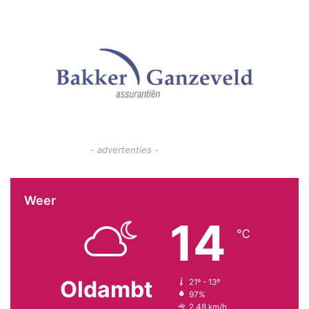
- advertenties -
Weer
14
℃
Oldambt
21º - 13º
97%
2.48 km/h