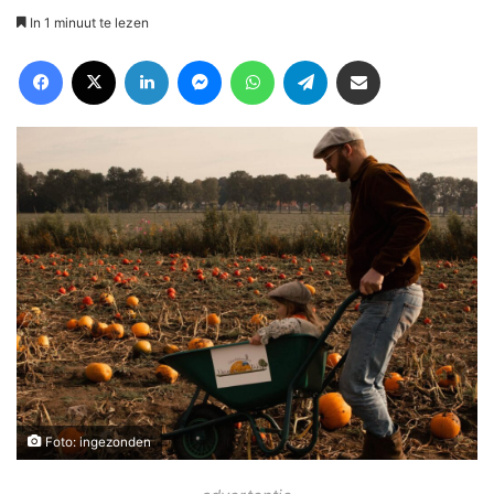
In 1 minuut te lezen
Facebook
X
LinkedIn
Messenger
WhatsApp
Telegram
Deel via Email
Foto: ingezonden