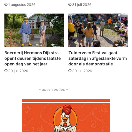
o
n
1 augustus 2026
31 juli 2026
t
n
e
i
n
e
s
u
l
w
u
e
i
o
Boerderij Hermans Dijkstra
Zuiderveen Festival gaat
t
p
opent deuren tijdens laatste
zaterdag in afgeslankte vorm
s
z
open dag van het jaar
door als demonstratie
h
e
30 juli 2026
30 juli 2026
o
t
p
– advertenties –