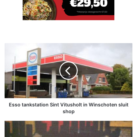
E
s
s
o
t
a
n
k
s
t
Esso tankstation Sint Vitusholt in Winschoten sluit
a
shop
t
i
T
o
e
n
l