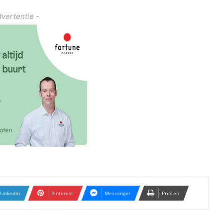
dvertentie -
LinkedIn
Pinterest
Messenger
Printen