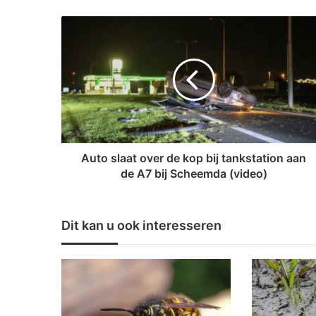
A
u
t
o
s
l
a
a
t
o
Auto slaat over de kop bij tankstation aan
v
de A7 bij Scheemda (video)
e
r
d
Dit kan u ook interesseren
e
k
o
p
b
i