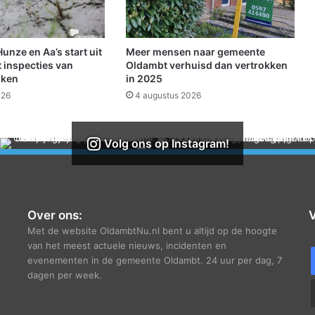
v
e
e
l
nze en Aa’s start uit
Meer mensen naar gemeente
g
 inspecties van
Oldambt verhuisd dan vertrokken
e
jken
in 2025
m
026
4 augustus 2026
a
k
k
Volg ons op Instagram!
e
l
i
j
k
Over ons:
V
e
Met de website OldambtNu.nl bent u altijd op de hoogte
r
van het meest actuele nieuws, incidenten en
m
evenementen in de gemeente Oldambt. 24 uur per dag, 7
a
dagen per week.
k
e
n