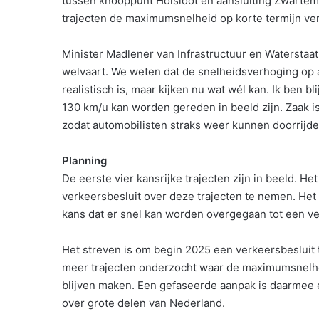
tussen knooppunt Holsloot en aansluiting Zwartemee
trajecten de maximumsnelheid op korte termijn ve
Minister Madlener van Infrastructuur en Waterstaat:
welvaart. We weten dat de snelheidsverhoging op a
realistisch is, maar kijken nu wat wél kan. Ik ben b
130 km/u kan worden gereden in beeld zijn. Zaak i
zodat automobilisten straks weer kunnen doorrijden
Planning
De eerste vier kansrijke trajecten zijn in beeld. H
verkeersbesluit over deze trajecten te nemen. Het 
kans dat er snel kan worden overgegaan tot een 
Het streven is om begin 2025 een verkeersbesluit 
meer trajecten onderzocht waar de maximumsnelhe
blijven maken. Een gefaseerde aanpak is daarmee 
over grote delen van Nederland.