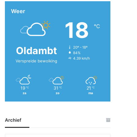
Weer
18
℃
Oldambt
20º - 18º
84%
4.39 km/h
Verspreide bewolking
19
31
21
℃
℃
℃
za
zo
ma
Archief