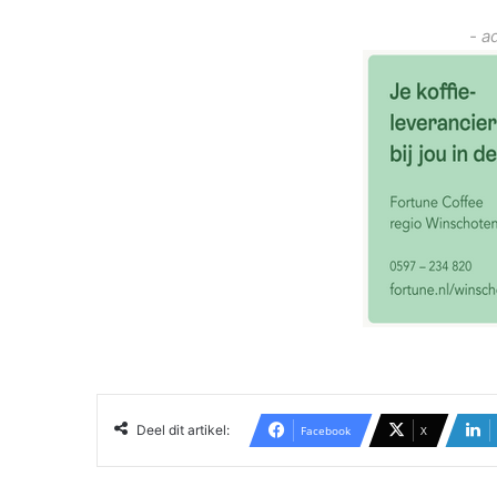
- a
Deel dit artikel:
Facebook
X