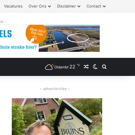
Vacatures
Over Ons
Disclaimer
Contact
ie -
℃
22
Willekeurig artikel
Switch skin
Zoeken
Oldambt
– advertenties –