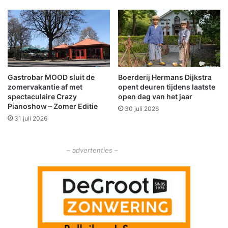
e
n
o
F
p
a
e
r
n
m
d
s
:
u
Gastrobar MOOD sluit de
Boerderij Hermans Dijkstra
e
m
zomervakantie af met
opent deuren tijdens laatste
e
spectaculaire Crazy
open dag van het jaar
n
Pianoshow – Zomer Editie
30 juli 2026
t
31 juli 2026
r
a
d
– advertenties –
i
t
i
e
v
o
l
v