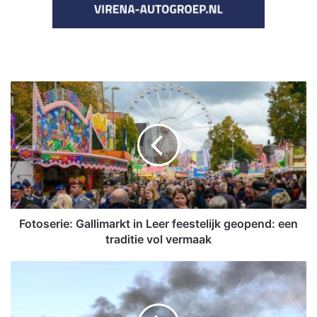
F
o
t
o
s
e
r
i
e
:
Fotoserie: Gallimarkt in Leer feestelijk geopend: een
G
traditie vol vermaak
a
l
N
l
L
i
-
m
A