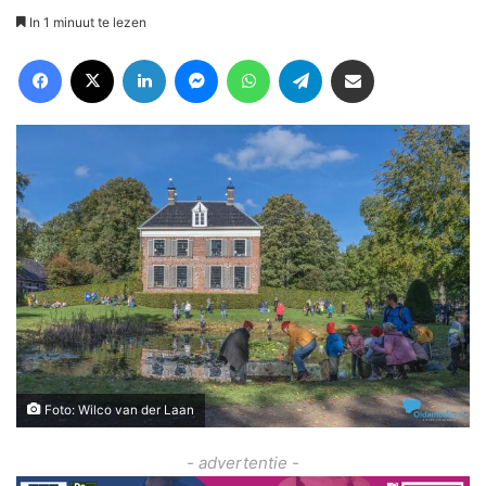
In 1 minuut te lezen
Facebook
X
LinkedIn
Messenger
WhatsApp
Telegram
Deel via Email
Foto: Wilco van der Laan
- advertentie -