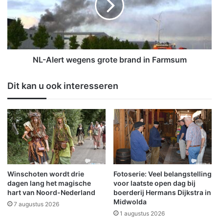
a
l
r
e
k
r
t
t
i
w
n
e
NL-Alert wegens grote brand in Farmsum
L
g
e
e
Dit kan u ook interesseren
e
n
r
s
f
g
e
r
e
o
s
t
t
e
e
b
l
r
Winschoten wordt drie
Fotoserie: Veel belangstelling
i
a
dagen lang het magische
voor laatste open dag bij
j
n
hart van Noord-Nederland
boerderij Hermans Dijkstra in
k
Midwolda
d
7 augustus 2026
g
i
1 augustus 2026