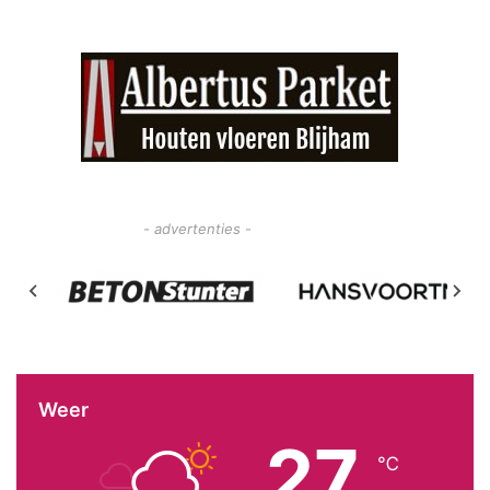
- advertenties -
Weer
27
℃