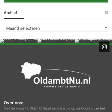
Archief
A
r
c
h
i
e
f
Over ons:
Met de website OldambtNu.nl bent u altijd op de hoogte van het