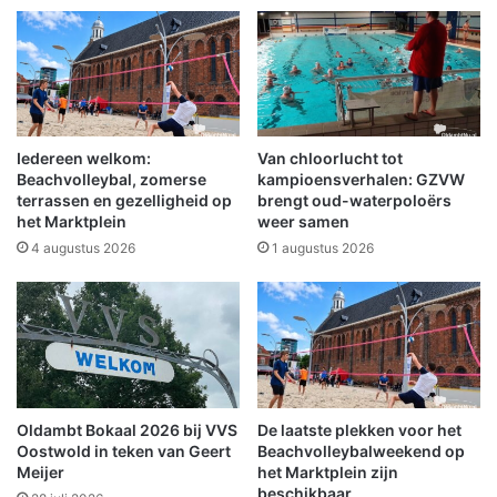
l
n
h
h
u
o
i
u
s
d
e
n
Iedereen welkom:
Van chloorlucht tot
d
Beachvolleybal, zomerse
kampioensverhalen: GZVW
z
terrassen en gezelligheid op
brengt oud-waterpoloërs
het Marktplein
weer samen
a
c
4 augustus 2026
1 augustus 2026
h
t
e
n
f
l
i
Oldambt Bokaal 2026 bij VVS
De laatste plekken voor het
n
Oostwold in teken van Geert
Beachvolleybalweekend op
k
Meijer
het Marktplein zijn
w
beschikbaar