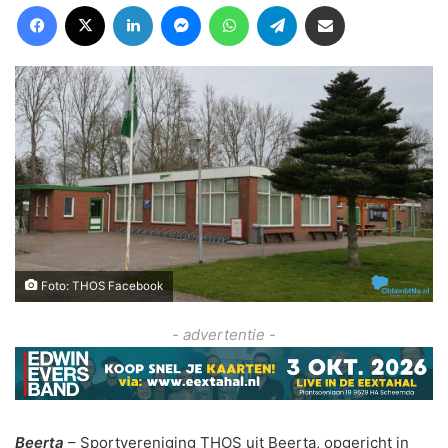
Facebook
X
LinkedIn
Messenger
WhatsApp
Telegram
Deel via Email
Foto: THOS Facebook
- advertentie -
Beerta
– Sportvereniging THOS uit Beerta, opgericht in