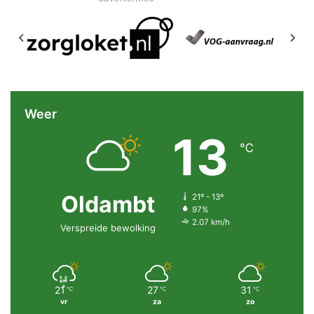
Weer
13
℃
Oldambt
21º - 13º
97%
2.07 km/h
Verspreide bewolking
21
27
31
℃
℃
℃
vr
za
zo