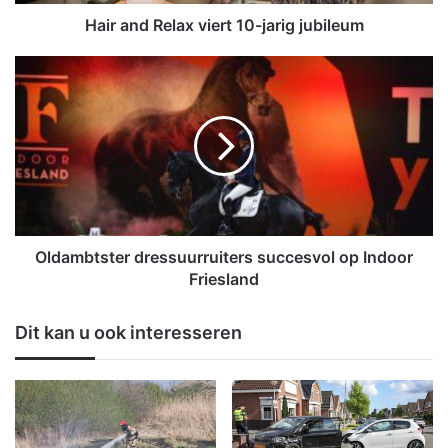
e
l
Hair and Relax viert 10-jarig jubileum
a
x
O
v
l
i
d
e
a
r
m
t
b
1
t
0
s
-
t
j
e
Oldambtster dressuurruiters succesvol op Indoor
a
r
Friesland
r
d
i
r
Dit kan u ook interesseren
g
e
j
s
u
s
b
u
i
u
l
r