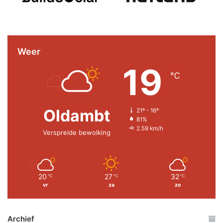
Weer
19
℃
Oldambt
21º - 16º
81%
2.59 km/h
Verspreide bewolking
20
27
32
℃
℃
℃
vr
za
zo
Archief