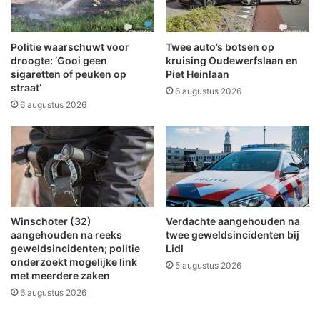
e
r
u
u
m
i
Politie waarschuwt voor
Twee auto’s botsen op
t
droogte: ‘Gooi geen
kruising Oudewerfslaan en
e
sigaretten of peuken op
Piet Heinlaan
straat’
r
6 augustus 2026
s
6 augustus 2026
s
u
c
c
e
s
v
Winschoter (32)
Verdachte aangehouden na
o
aangehouden na reeks
twee geweldsincidenten bij
l
geweldsincidenten; politie
Lidl
o
onderzoekt mogelijke link
5 augustus 2026
p
met meerdere zaken
I
6 augustus 2026
n
d