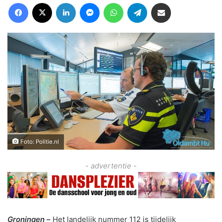
Facebook
X
LinkedIn
Messenger
WhatsApp
Telegram
Deel via Email
Foto: Politie.nl
- advertentie -
Groningen –
Het landelijk nummer 112 is tijdelijk