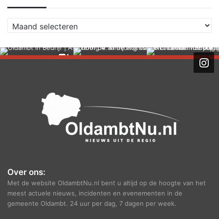
A
r
c
h
i
e
f
Over ons:
Met de website OldambtNu.nl bent u altijd op de hoogte van het
meest actuele nieuws, incidenten en evenementen in de
gemeente Oldambt. 24 uur per dag, 7 dagen per week.