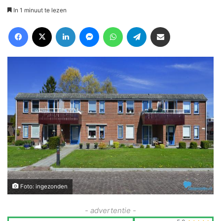
In 1 minuut te lezen
Facebook
X
LinkedIn
Messenger
WhatsApp
Telegram
Deel via Email
Foto: ingezonden
- advertentie -