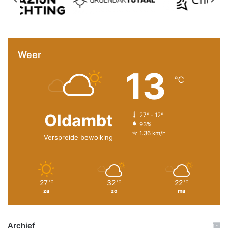
Weer
13
℃
Oldambt
27º - 12º
93%
1.36 km/h
Verspreide bewolking
27
32
22
℃
℃
℃
za
zo
ma
Archief