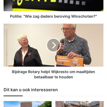
e
:
"
W
Politie: "Wie zag daders beroving Winschoten?"
i
e
B
z
i
a
j
g
d
d
r
a
a
d
g
e
e
r
R
s
o
Bijdrage Rotary helpt Wijkresto om maaltijden
b
t
betaalbaar te houden
e
a
r
r
Dit kan u ook interesseren
o
y
v
h
i
e
n
l