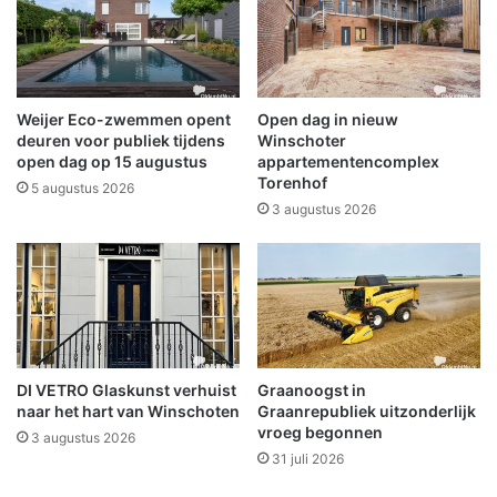
g
p
W
t
i
W
n
i
s
j
Weijer Eco-zwemmen opent
Open dag in nieuw
c
k
deuren voor publiek tijdens
Winschoter
h
r
open dag op 15 augustus
appartementencomplex
o
Torenhof
e
5 augustus 2026
t
s
3 augustus 2026
e
t
n
o
?
o
"
m
m
a
a
DI VETRO Glaskunst verhuist
Graanoogst in
l
naar het hart van Winschoten
Graanrepubliek uitzonderlijk
t
vroeg begonnen
3 augustus 2026
i
31 juli 2026
j
d