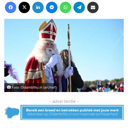
Facebook
X
LinkedIn
Messenger
WhatsApp
Telegram
Deel via Email
Foto: OldambtNu.nl (archief)
- advertentie -