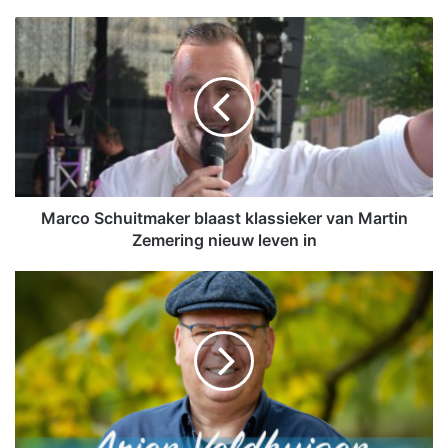
M
a
r
c
o
S
c
h
u
i
Marco Schuitmaker blaast klassieker van Martin
t
Zemering nieuw leven in
m
a
C
k
o
e
l
r
u
b
m
l
n
a
:
a
M
s