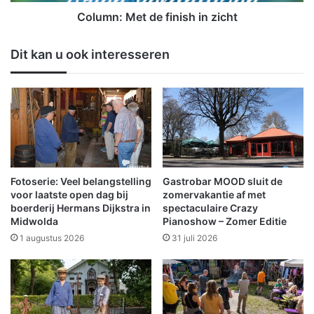
e
t
t
Column: Met de finish in zicht
k
d
l
e
Dit kan u ook interesseren
a
f
s
i
s
n
i
i
e
s
k
h
e
i
r
n
v
z
Fotoserie: Veel belangstelling
Gastrobar MOOD sluit de
a
i
voor laatste open dag bij
zomervakantie af met
n
c
boerderij Hermans Dijkstra in
spectaculaire Crazy
M
Midwolda
Pianoshow – Zomer Editie
h
a
t
1 augustus 2026
31 juli 2026
r
t
i
n
Z