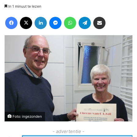
In 1 minuut te lezen
Facebook
X
LinkedIn
Messenger
WhatsApp
Telegram
Deel via Email
Foto: ingezonden
- advertentie -