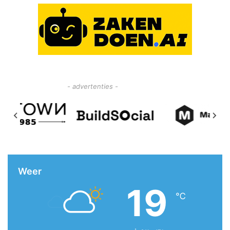
- advertenties -
Weer
19
℃