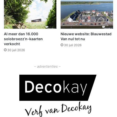
e
r
v
e
e
n
Al meer dan 16.000
Nieuwe website: Blauwestad
e
solobroezz’n-kaarten
Van nul tot nu
n
verkocht
30 juli 2026
D
30 juli 2026
r
i
e
– advertenties –
b
o
r
g
e
i
n
d
i
g