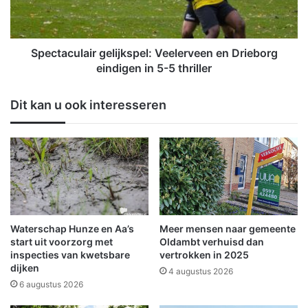
t
c
a
u
a
l
n
a
Spectaculair gelijkspel: Veelerveen en Drieborg
w
i
eindigen in 5-5 thriller
a
r
l
g
Dit kan u ook interesseren
i
e
n
l
B
i
e
j
e
k
r
s
t
p
a
e
l
Waterschap Hunze en Aa’s
Meer mensen naar gemeente
:
start uit voorzorg met
Oldambt verhuisd dan
V
inspecties van kwetsbare
vertrokken in 2025
dijken
e
4 augustus 2026
e
6 augustus 2026
l