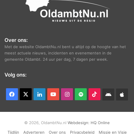
Over ons:
Met de website OldambtNu.nl bent u altijd op de hoogte van het
meest actuele nieuws, incidenten en evenementen in de
gemeente Oldambt. 24 uur per dag, 7 dagen per week.
Volg ons:
Facebook
X
LinkedIn
YouTube
Instagram
Spotify
TikTok
Android
App
app
Ap
© 2026, OldambtNu.nl
Webdesign:
HQ Online
Tijdlijn
Adverteren
Over ons
Privacybeleid
Missie en Visie