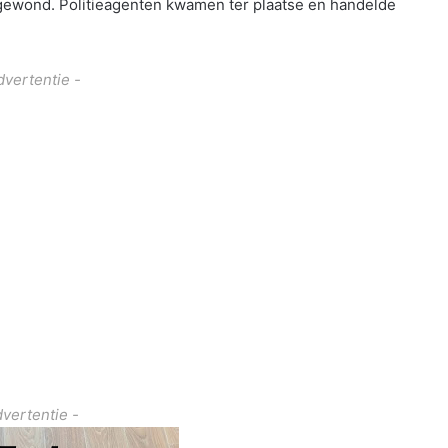
 gewond. Politieagenten kwamen ter plaatse en handelde
dvertentie -
dvertentie -