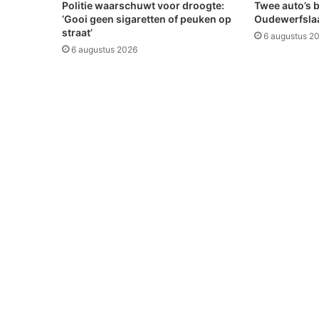
u
Politie waarschuwt voor droogte:
Twee auto’s 
t
‘Gooi geen sigaretten of peuken op
Oudewerfslaa
o
straat’
6 augustus 2
o
6 augustus 2026
p
d
e
V
i
s
s
e
r
s
d
i
j
k
i
n
W
i