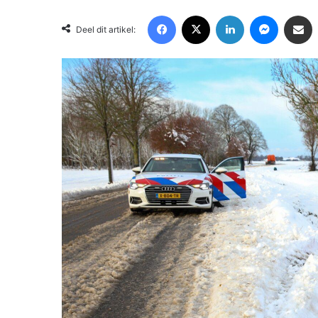
Facebook
X
LinkedIn
Messenger
Deel via Email
Deel dit artikel: