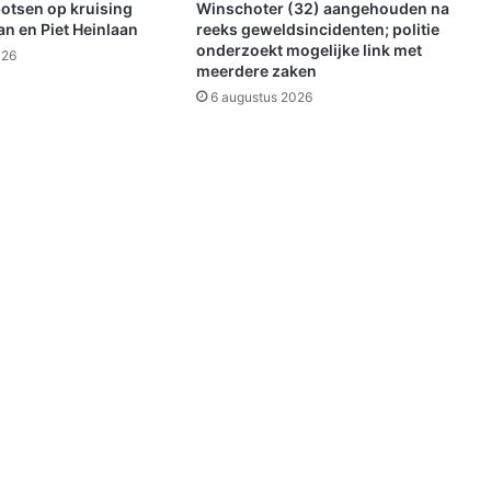
B
botsen op kruising
Winschoter (32) aangehouden na
u
n en Piet Heinlaan
reeks geweldsincidenten; politie
n
onderzoekt mogelijke link met
026
meerdere zaken
d
e
6 augustus 2026
:
b
e
s
t
u
u
r
d
e
r
b
l
i
j
f
t