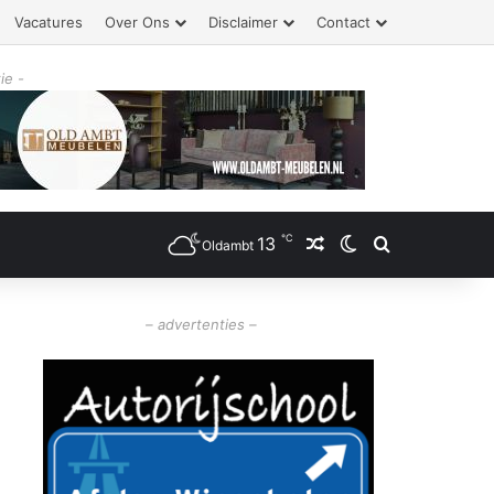
Vacatures
Over Ons
Disclaimer
Contact
ie -
℃
13
Willekeurig artikel
Switch skin
Zoeken
Oldambt
– advertenties –