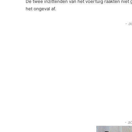
De twee inzittenden van het voertuig raakten niet
het ongeval af.
- a
- a