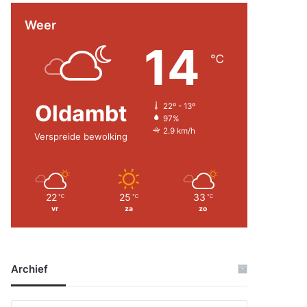
Weer
14
℃
Oldambt
22º - 13º
97%
2.9 km/h
Verspreide bewolking
22
25
33
℃
℃
℃
vr
za
zo
Archief