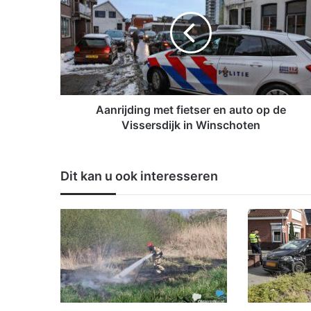
n
r
i
j
d
i
n
g
Aanrijding met fietser en auto op de
m
Vissersdijk in Winschoten
e
t
f
Dit kan u ook interesseren
i
e
t
s
e
r
e
n
a