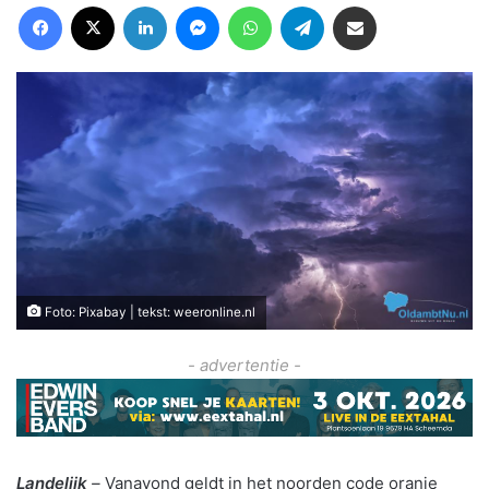
Facebook
X
LinkedIn
Messenger
WhatsApp
Telegram
Deel via Email
Foto: Pixabay | tekst: weeronline.nl
- advertentie -
Landelijk
–
Vanavond geldt in het noorden code oranje