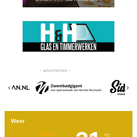
- advertenties -
Weer
℃