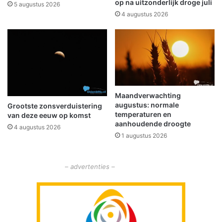
n
n
op na uitzonderlijk droge juli
5 augustus 2026
o
d
4 augustus 2026
o
i
d
g
g
t
e
n
v
a
a
8
l
9
j
Maandverwachting
augustus: normale
a
Grootste zonsverduistering
temperaturen en
van deze eeuw op komst
a
aanhoudende droogte
r
4 augustus 2026
1 augustus 2026
h
a
a
– advertenties –
r
a
c
t
i
v