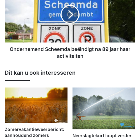
t
d
e
e
r
r
i
n
n
e
g
m
e
e
z
n
Ondernemend Scheemda beëindigt na 89 jaar haar
e
d
activiteiten
t
S
v
c
Dit kan u ook interesseren
o
h
o
e
r
e
m
m
e
d
d
a
i
b
s
e
c
ë
Zomervakantieweerbericht:
h
i
aanhoudend zomers
Neerslagtekort loopt verder