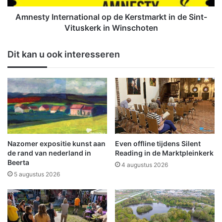
k
n
t
t
Amnesty International op de Kerstmarkt in de Sint-
a
e
Vituskerk in Winschoten
a
r
n
n
Dit kan u ook interesseren
w
a
i
t
n
i
n
o
a
n
a
a
r
l
v
o
a
p
Nazomer expositie kunst aan
Even offline tijdens Silent
n
d
de rand van nederland in
Reading in de Marktpleinkerk
C
e
Beerta
4 augustus 2026
e
K
5 augustus 2026
n
e
t
r
r
s
u
t