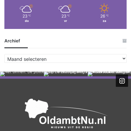
23
23
26
℃
℃
℃
do
vr
za
Archief
A
r
c
h
i
e
f