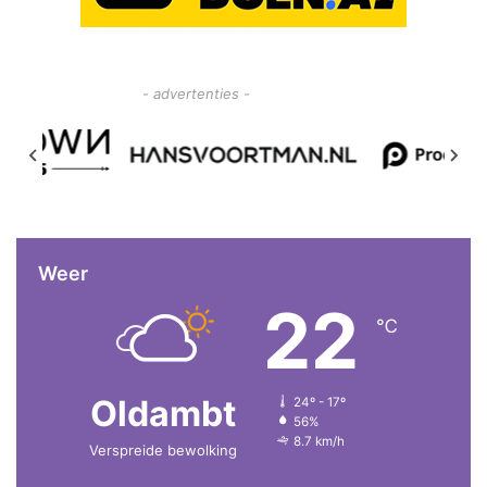
- advertenties -
Weer
22
℃
Oldambt
24º - 17º
56%
8.7 km/h
Verspreide bewolking