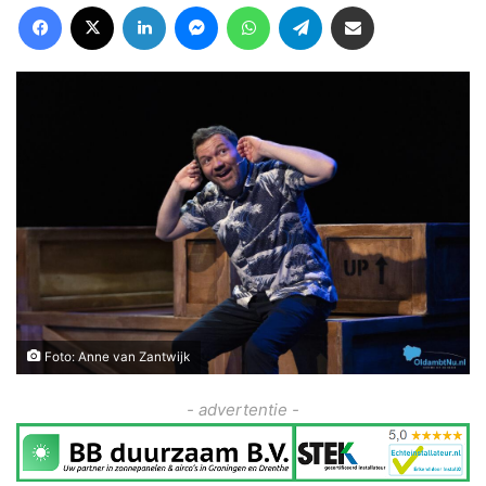
Facebook
X
LinkedIn
Messenger
WhatsApp
Telegram
Deel via Email
Foto: Anne van Zantwijk
- advertentie -