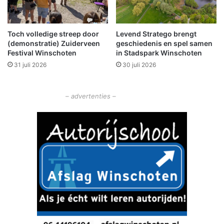
m
m
W
a
i
r
n
Toch volledige streep door
Levend Stratego brengt
k
(demonstratie) Zuiderveen
geschiedenis en spel samen
s
t
Festival Winschoten
in Stadspark Winschoten
c
i
h
31 juli 2026
30 juli 2026
n
o
d
t
e
e
– advertenties –
S
n
i
w
n
i
t
n
-
a
V
c
i
t
t
i
u
e
s
o
k
p
e
P
r