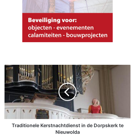
T
r
a
d
i
t
i
o
n
e
Traditionele Kerstnachtdienst in de Dorpskerk te
l
Nieuwolda