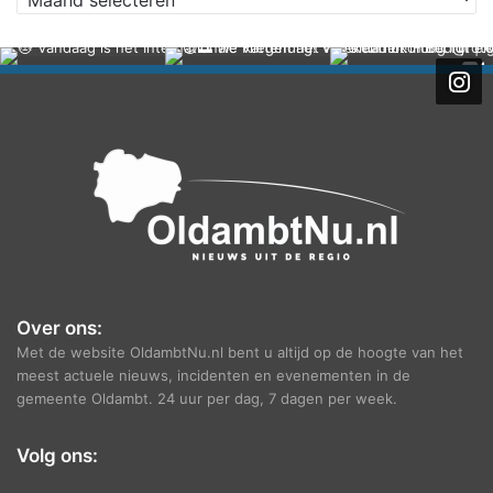
r
c
h
i
e
f
Over ons:
Met de website OldambtNu.nl bent u altijd op de hoogte van het
meest actuele nieuws, incidenten en evenementen in de
gemeente Oldambt. 24 uur per dag, 7 dagen per week.
Volg ons: