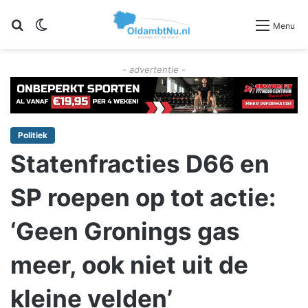
Zoeken
Switch skin
Menu
- advertentie -
Politiek
Statenfracties D66 en
SP roepen op tot actie:
‘Geen Gronings gas
meer, ook niet uit de
kleine velden’