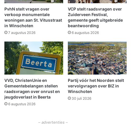
D
v
o
a
PvhN stelt vragen over
VCP stelt raadsvragen over
r
n
verkoop monumentale
Zuiderveen Festival,
p
a
woningen aan St. Vitusstraat
gemeente geeft uitgebreide
s
in Winschoten
beantwoording
a
k
n
7 augustus 2026
6 augustus 2026
e
t
r
a
k
l
t
l
e
e
N
n
i
,
VVD, ChristenUnie en
Partij vóór het Noorden stelt
e
m
Gemeentebelangen stellen
vervolgvragen over BIZ in
u
a
raadsvragen over onrust en
Winschoten
w
a
jeugdoverlast in Beerta
30 juli 2026
o
r
6 augustus 2026
l
v
d
a
a
n
– advertenties –
b
e