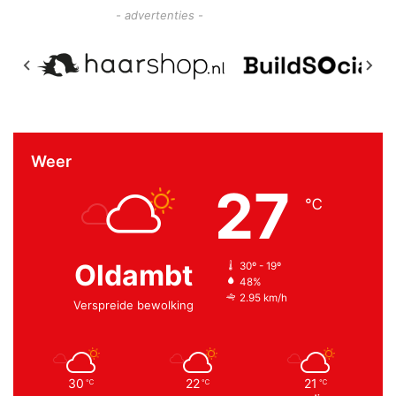
- advertenties -
Weer
27
℃
Oldambt
30º - 19º
48%
2.95 km/h
Verspreide bewolking
30
22
21
℃
℃
℃