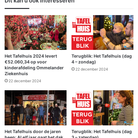
Dit kan u ook interesseren
l
t
d
r
a
a
m
n
b
s
t
p
s
o
t
r
e
t
Het Tafelhuis 2024 levert
Terugblik: Het Tafelhuis (dag
r
d
€52.060,34 op voor
4 – zondag)
L
o
kinderafdeling Ommelander
22 december 2024
i
Ziekenhuis
o
c
r
22 december 2024
h
S
t
c
j
h
e
e
s
e
r
m
o
d
Het Tafelhuis door de jaren
Terugblik: Het Tafelhuis (dag
u
a
heen: Al elf jaar gaat het dak
3 – zaterdag)
t