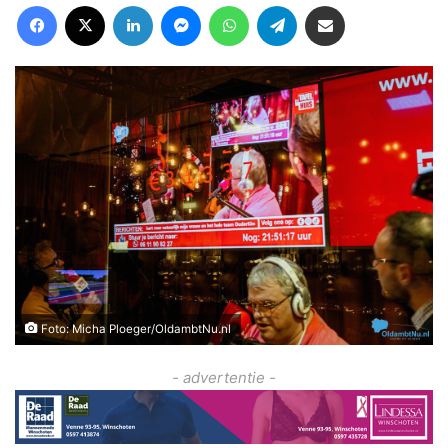
Facebook
X
LinkedIn
Messenger
WhatsApp
Telegram
Deel via Email
Foto: Micha Ploeger/OldambtNu.nl
- advertentie -