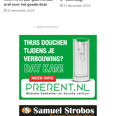
eraf voor het goede doel
e
21 december 2024
22 december 2024
– advertenties –