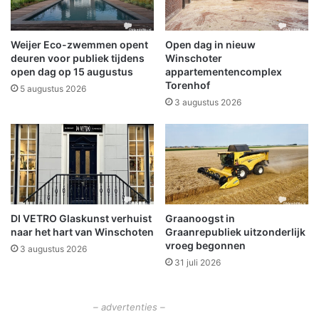
e
v
u
Weijer Eco-zwemmen opent
Open dag in nieuw
u
deuren voor publiek tijdens
Winschoter
r
open dag op 15 augustus
appartementencomplex
Torenhof
w
5 augustus 2026
e
3 augustus 2026
r
k
k
o
o
p
t
DI VETRO Glaskunst verhuist
Graanoogst in
i
naar het hart van Winschoten
Graanrepubliek uitzonderlijk
n
vroeg begonnen
3 augustus 2026
D
31 juli 2026
u
i
t
– advertenties –
s