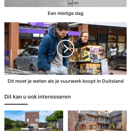
i
g
e
Een mistige dag
d
a
D
g
i
t
m
o
e
t
j
e
w
Dit moet je weten als je vuurwerk koopt in Duitsland
e
t
Dit kan u ook interesseren
e
n
a
l
s
j