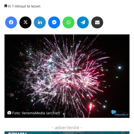
In 1 minuut te lezen
Facebook
X
LinkedIn
Messenger
WhatsApp
Telegram
Deel via Email
Foto: VenemaMedia (archief)
- advertentie -