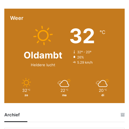
Weer
32
℃
Oldambt
32º - 20º
26%
5.29 km/h
Heldere lucht
32
22
20
℃
℃
℃
zo
ma
di
Archief