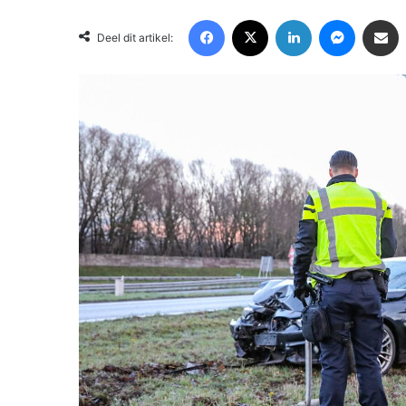
Facebook
X
LinkedIn
Messenger
Deel via Email
Deel dit artikel: