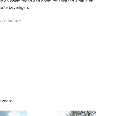
p en kwam tegen een boom tot stilstand. Politie en
ie te beveiligen.
dvertentie -
gevoerd.