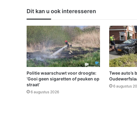
s
n
Dit kan u ook interesseren
e
e
u
w
o
p
k
o
m
s
Politie waarschuwt voor droogte:
Twee auto’s 
t
‘Gooi geen sigaretten of peuken op
Oudewerfslaa
straat’
6 augustus 2
6 augustus 2026