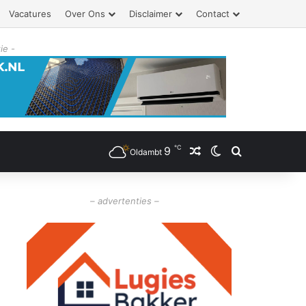
Vacatures
Over Ons
Disclaimer
Contact
ie -
℃
9
Willekeurig artikel
Switch skin
Zoeken
Oldambt
– advertenties –