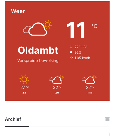
Weer
11
℃
Oldambt
27º - 8º
92%
1.05 km/h
Verspreide bewolking
27
32
22
℃
℃
℃
za
zo
ma
Archief