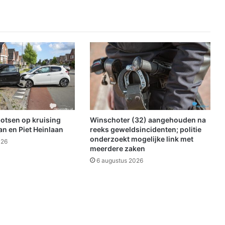
e
p
l
e
k
k
e
n
o
m
b
u
botsen op kruising
Winschoter (32) aangehouden na
i
n en Piet Heinlaan
reeks geweldsincidenten; politie
t
onderzoekt mogelijke link met
026
meerdere zaken
e
n
6 augustus 2026
t
e
s
p
o
r