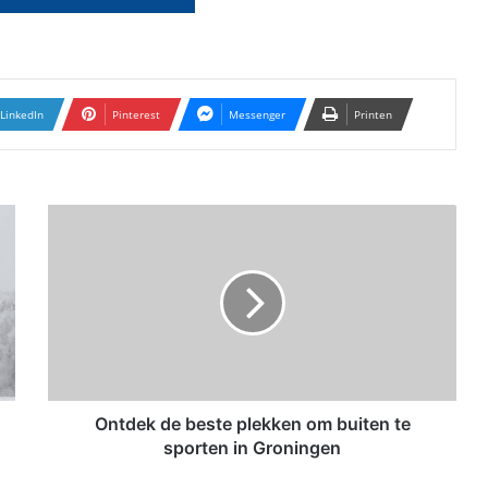
LinkedIn
Pinterest
Messenger
Printen
O
n
t
d
e
k
d
e
b
e
Ontdek de beste plekken om buiten te
s
sporten in Groningen
t