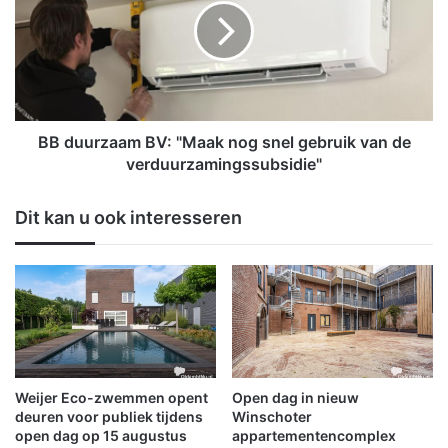
e
u
s
u
t
r
m
z
a
a
r
a
k
m
BB duurzaam BV: "Maak nog snel gebruik van de
a
B
verduurzamingssubsidie"
n
V
t
:
Dit kan u ook interesseren
f
"
i
M
g
a
u
a
u
k
r
n
:
o
G
g
e
s
Weijer Eco-zwemmen opent
Open dag in nieuw
r
n
deuren voor publiek tijdens
Winschoter
t
e
open dag op 15 augustus
appartementencomplex