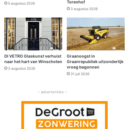
R
Torenhof
l
5 augustus 2026
e
g
3 augustus 2026
i
e
n
b
i
r
n
u
g
i
a
k
k
v
DI VETRO Glaskunst verhuist
Graanoogst in
o
a
naar het hart van Winschoten
Graanrepubliek uitzonderlijk
m
n
vroeg begonnen
t
3 augustus 2026
d
31 juli 2026
o
e
m
v
b
e
– advertenties –
i
r
j
d
w
u
o
u
n
r
i
z
n