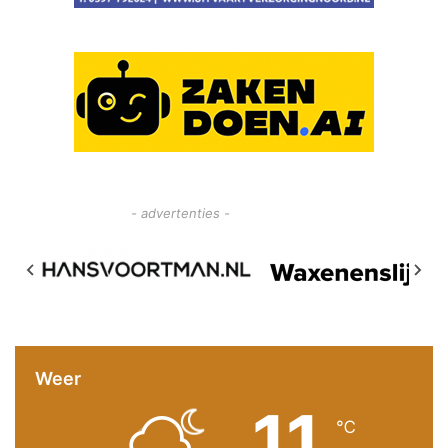
- advertenties -
Weer
11
℃