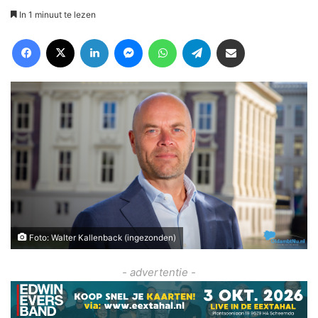
In 1 minuut te lezen
Facebook
X
LinkedIn
Messenger
WhatsApp
Telegram
Deel via Email
Foto: Walter Kallenback (ingezonden)
- advertentie -