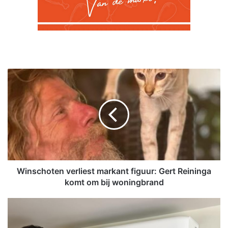
W
i
n
s
c
h
o
t
e
n
Winschoten verliest markant figuur: Gert Reininga
v
komt om bij woningbrand
e
r
B
l
B
i
d