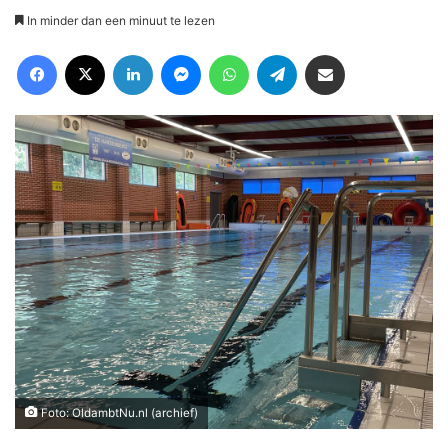
In minder dan een minuut te lezen
Facebook
X
LinkedIn
Messenger
WhatsApp
Telegram
Deel via Email
Foto: OldambtNu.nl (archief)