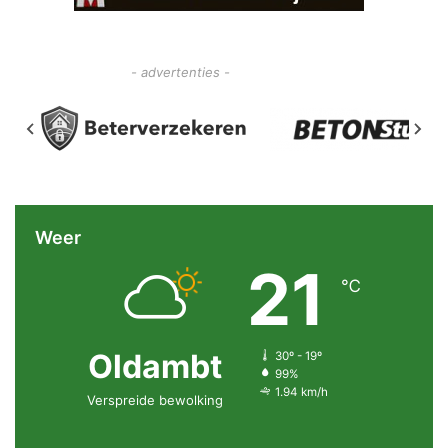
- advertenties -
Weer
21
℃
Oldambt
30º - 19º
99%
1.94 km/h
Verspreide bewolking