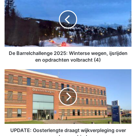
e
B
a
r
r
e
l
c
h
De Barrelchallenge 2025: Winterse wegen, ijsrijden
a
en opdrachten volbracht (4)
l
l
U
e
P
n
D
g
A
e
T
2
E
0
:
2
O
5
o
:
s
UPDATE: Oosterlengte draagt wijkverpleging over
W