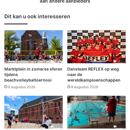
t
aan andere aanbieders
i
e
n
r
Dit kan u ook interesseren
t
l
e
e
r
n
s
g
e
t
w
e
e
d
g
r
e
a
Marktplein in zomerse sferen
Dansteam REFLEX op weg
n
a
tijdens
naar de
,
g
beachvolleybaltoernooi
wereldkampioenschappen
i
t
8 augustus 2026
8 augustus 2026
j
w
s
i
r
j
i
k
j
v
d
e
e
r