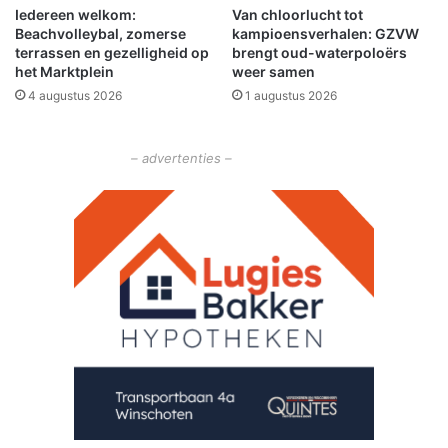
n
Iedereen welkom:
Van chloorlucht tot
p
Beachvolleybal, zomerse
kampioensverhalen: GZVW
e
l
terrassen en gezelligheid op
brengt oud-waterpoloërs
n
e
het Marktplein
weer samen
o
g
4 augustus 2026
1 augustus 2026
p
i
d
n
r
g
– advertenties –
a
o
c
v
h
e
t
r
e
a
n
a
v
n
o
a
l
n
b
d
r
e
a
r
c
e
h
a