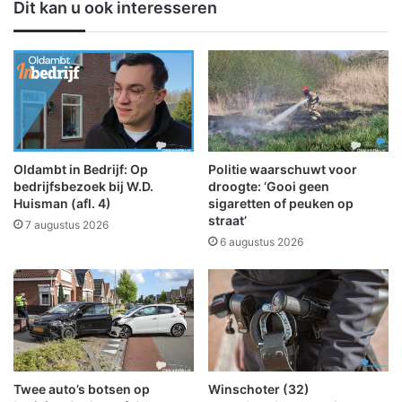
Dit kan u ook interesseren
w
e
i
r
j
n
k
e
v
m
e
e
r
r
p
s
l
s
Oldambt in Bedrijf: Op
Politie waarschuwt voor
e
t
bedrijfsbezoek bij W.D.
droogte: ‘Gooi geen
g
a
Huisman (afl. 4)
sigaretten of peuken op
i
straat’
r
7 augustus 2026
n
t
6 augustus 2026
g
e
o
n
v
n
e
i
r
e
a
u
a
w
Twee auto’s botsen op
Winschoter (32)
n
a