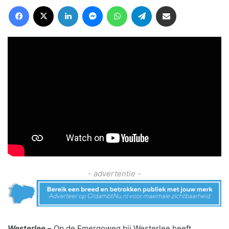
Facebook
X
LinkedIn
Messenger
WhatsApp
Telegram
Deel via Email
- advertentie -
Westerlee –
Op de Emergoweg bij Westerlee heeft