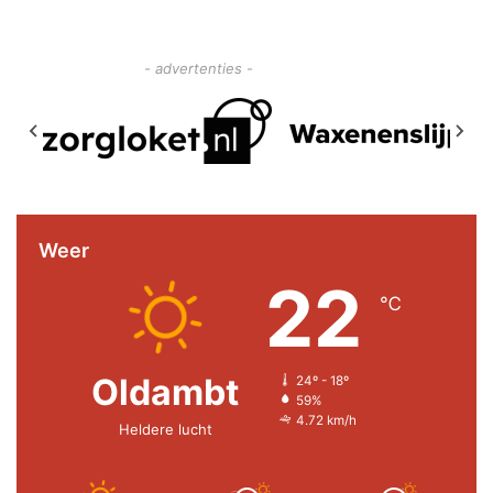
- advertenties -
Weer
22
℃
Oldambt
24º - 18º
59%
4.72 km/h
Heldere lucht