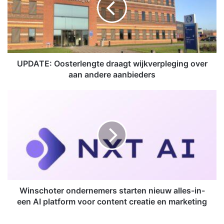
T
E
:
O
o
s
UPDATE: Oosterlengte draagt wijkverpleging over
t
aan andere aanbieders
e
r
W
l
i
e
n
n
s
g
c
t
h
e
o
d
t
r
e
a
r
Winschoter ondernemers starten nieuw alles-in-
a
o
een AI platform voor content creatie en marketing
g
n
t
d