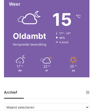
Weer
15
℃
Oldambt
17º - 14º
96%
4 km/h
Verspreide bewolking
17
22
25
℃
℃
℃
do
vr
za
Archief
A