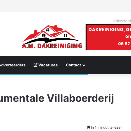
- advertent
Adverteerders
Vacatures
Contact
mentale Villaboerderij
In 1 minuut te lezen