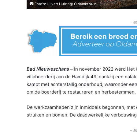
Foto's: Hilvert Huizing/ OldambtNu.nl
- a
Bad Nieuweschans –
In november 2022 werd Het 
villaboerderij aan de Hamdijk 49, dankzij een nalat
kampt met achterstallig onderhoud, waaronder een
om de boerderij te restaureren en herbestemmen.
De werkzaamheden zijn inmiddels begonnen, met 
struiken en bomen. De daadwerkelijke verbouwing v
- a