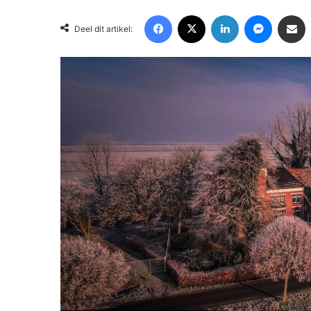
Facebook
X
LinkedIn
Messenger
Deel via Email
Deel dit artikel: