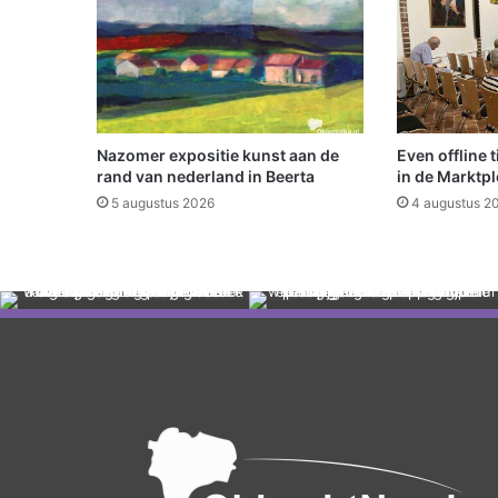
g
e
s
t
a
r
t
Nazomer expositie kunst aan de
Even offline 
a
rand van nederland in Beerta
in de Marktpl
a
5 augustus 2026
4 augustus 2
n
h
e
t
M
o
l
e
n
b
a
s