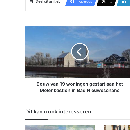
Deel dit artikel:
Facebook
X
B
o
u
w
v
a
n
1
9
w
Bouw van 19 woningen gestart aan het
o
Molenbastion in Bad Nieuweschans
n
i
n
Dit kan u ook interesseren
g
e
n