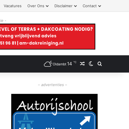
Vacatures
Over Ons
Disclaimer
Contact
ie -
℃
14
Willekeurig artikel
Switch skin
Zoeken
Oldambt
– advertenties –