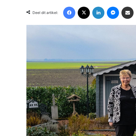
Facebook
X
LinkedIn
Messenger
Deel via Email
Deel dit artikel: