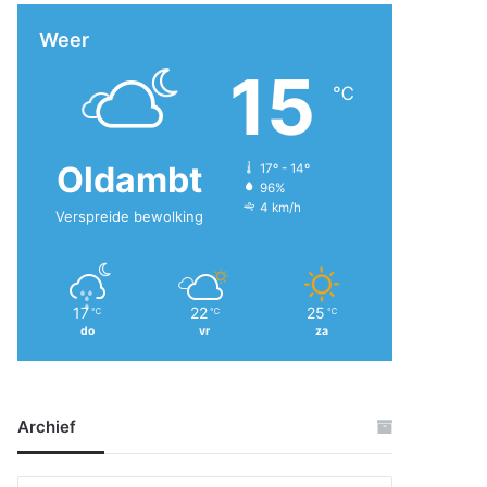
Weer
15
℃
Oldambt
17º - 14º
96%
4 km/h
Verspreide bewolking
17
22
25
℃
℃
℃
do
vr
za
Archief