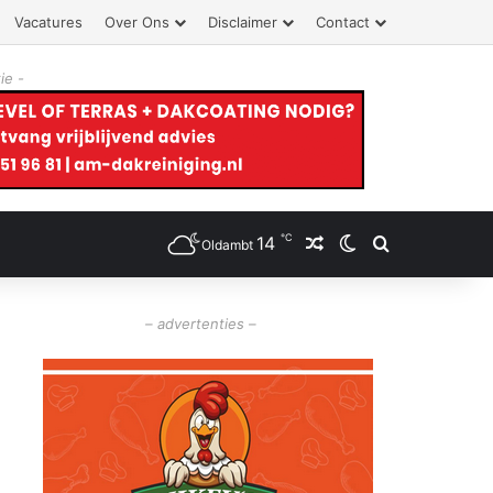
Vacatures
Over Ons
Disclaimer
Contact
ie -
℃
14
Willekeurig artikel
Switch skin
Zoeken
Oldambt
– advertenties –