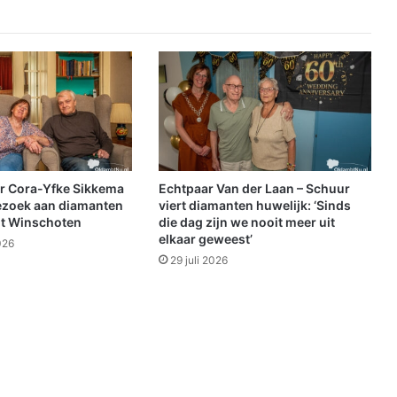
j
e
O
l
d
a
m
b
t
o
r Cora-Yfke Sikkema
Echtpaar Van der Laan – Schuur
n
ezoek aan diamanten
viert diamanten huwelijk: ‘Sinds
t
it Winschoten
die dag zijn we nooit meer uit
elkaar geweest’
v
026
a
29 juli 2026
n
g
t
g
u
l
l