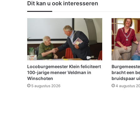
Dit kan u ook interesseren
t
k
a
n
s
o
p
s
n
e
Locoburgemeester Klein feliciteert
Burgemeeste
e
100-jarige meneer Veldman in
bracht een b
u
Winschoten
bruidspaar u
w
5 augustus 2026
4 augustus 2