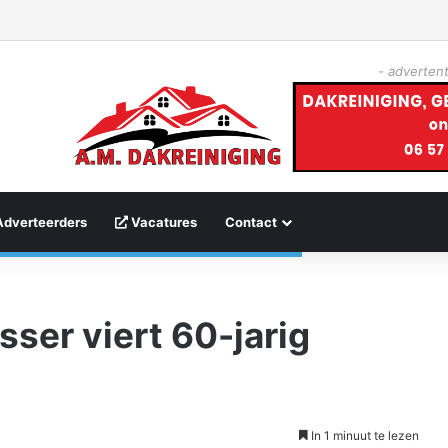
- advertent
Adverteerders
Vacatures
Contact
sser viert 60-jarig
In 1 minuut te lezen