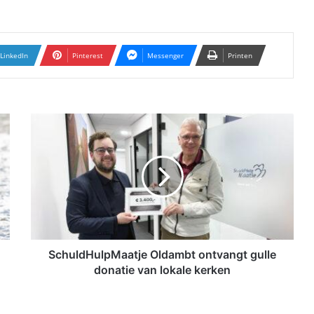
LinkedIn
Pinterest
Messenger
Printen
S
c
h
u
l
d
H
u
l
p
SchuldHulpMaatje Oldambt ontvangt gulle
M
donatie van lokale kerken
a
a
t