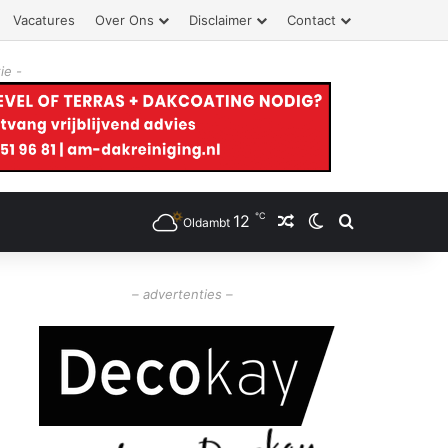
Vacatures
Over Ons
Disclaimer
Contact
ie -
℃
12
Willekeurig artikel
Switch skin
Zoeken
Oldambt
– advertenties –