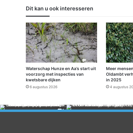
j
Dit kan u ook interesseren
i
n
c
i
d
e
n
t
i
n
Waterschap Hunze en Aa’s start uit
Meer mensen
W
voorzorg met inspecties van
Oldambt verh
i
kwetsbare dijken
in 2025
n
6 augustus 2026
4 augustus 2
s
c
h
o
t
e
n