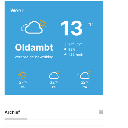
Weer
13
℃
Oldambt
27º - 12º
93%
1.36 km/h
Verspreide bewolking
27
32
22
℃
℃
℃
za
zo
ma
Archief