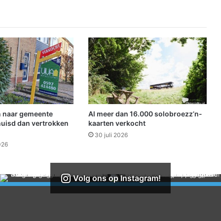
g
t
b
u
s
v
e
r
v
o
e
 naar gemeente
Al meer dan 16.000 solobroezz’n-
r
uisd dan vertrokken
kaarten verkocht
i
30 juli 2026
n
026
G
r
o
Volg ons op Instagram!
n
i
n
g