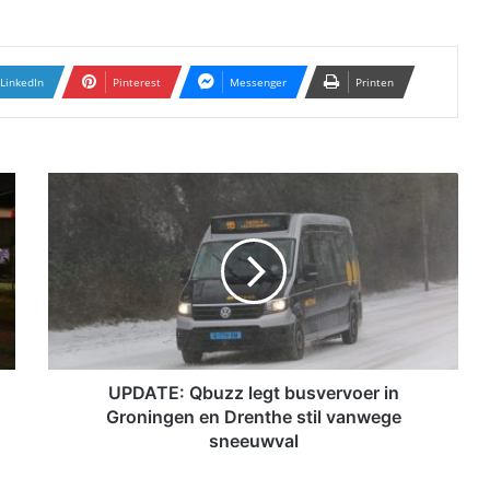
LinkedIn
Pinterest
Messenger
Printen
U
P
D
A
T
E
:
Q
b
u
UPDATE: Qbuzz legt busvervoer in
z
Groningen en Drenthe stil vanwege
z
sneeuwval
l
e