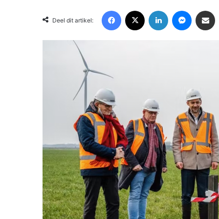
Facebook
X
LinkedIn
Messenger
Deel via Email
Deel dit artikel: