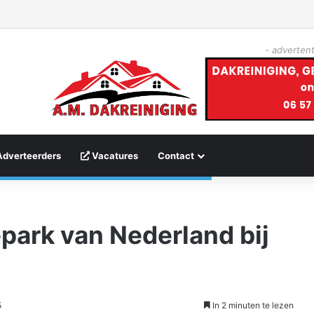
- advertent
Adverteerders
Vacatures
Contact
park van Nederland bij
n
5
In 2 minuten te lezen