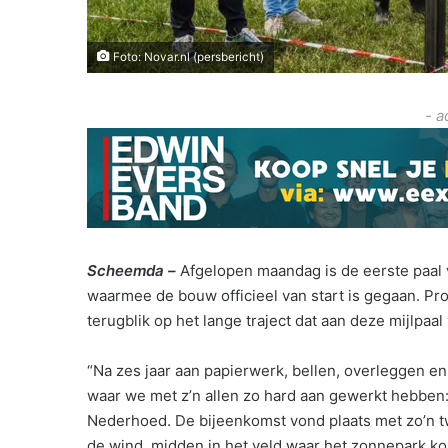
Foto: Novar.nl (persbericht)
- a
Scheemda –
Afgelopen maandag is de eerste paal 
waarmee de bouw officieel van start is gegaan. P
terugblik op het lange traject dat aan deze mijlpaal
“Na zes jaar aan papierwerk, bellen, overleggen en
waar we met z’n allen zo hard aan gewerkt hebben:
Nederhoed. De bijeenkomst vond plaats met zo’n t
de wind, midden in het veld waar het zonnepark ko