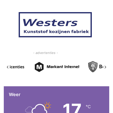
- advertenties -
Weer
17
℃