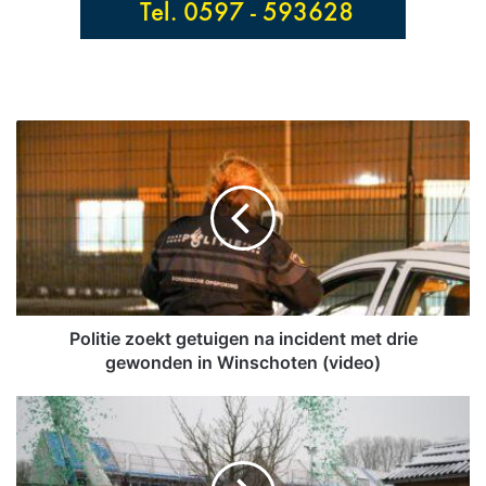
P
o
l
i
t
i
e
z
o
e
Politie zoekt getuigen na incident met drie
k
gewonden in Winschoten (video)
t
g
1
e
9
t
n
u
i