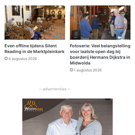
g
o
e
u
w
w
o
d
n
o
d
p
e
e
n
Even offline tijdens Silent
Fotoserie: Veel belangstelling
e
Reading in de Marktpleinkerk
voor laatste open dag bij
i
n
boerderij Hermans Dijkstra in
n
h
4 augustus 2026
Midwolda
W
i
1 augustus 2026
i
s
n
t
s
o
– advertenties –
c
r
h
i
o
s
t
c
e
h
n
e
(
p
v
l