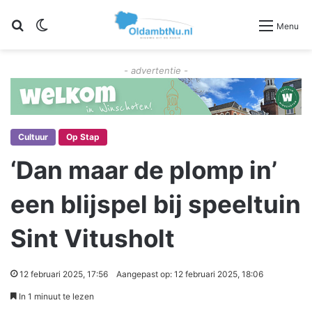
Zoeken
Switch skin
Menu
- advertentie -
Cultuur
Op Stap
‘Dan maar de plomp in’
een blijspel bij speeltuin
Sint Vitusholt
12 februari 2025, 17:56
Aangepast op: 12 februari 2025, 18:06
In 1 minuut te lezen