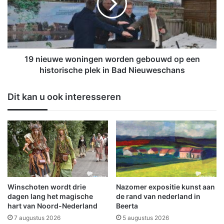
i
e
g
u
e
w
n
e
n
w
a
o
19 nieuwe woningen worden gebouwd op een
i
n
historische plek in Bad Nieuweschans
n
i
c
n
Dit kan u ook interesseren
i
g
d
e
e
n
n
w
t
o
m
r
e
d
t
e
d
n
Winschoten wordt drie
Nazomer expositie kunst aan
r
g
dagen lang het magische
de rand van nederland in
i
e
hart van Noord-Nederland
Beerta
e
b
7 augustus 2026
5 augustus 2026