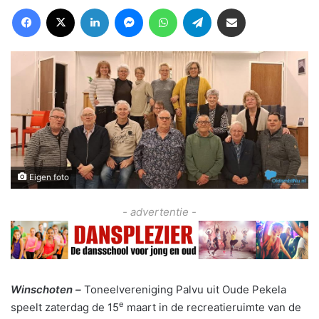
Facebook
X
LinkedIn
Messenger
WhatsApp
Telegram
Deel via Email
Eigen foto
- advertentie -
Winschoten –
Toneelvereniging Palvu uit Oude Pekela
e
speelt zaterdag de 15
maart in de recreatieruimte van de