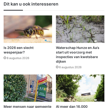
o
i
Dit kan u ook interesseren
t
n
e
t
n
n
w
i
e
p
g
t
e
v
n
a
s
n
Is 2026 een slecht
Waterschap Hunze en Aa’s
g
B
wespenjaar?
start uit voorzorg met
a
A
inspecties van kwetsbare
8 augustus 2026
s
dijken
T
l
O
6 augustus 2026
e
i
k
n
k
i
a
n
g
h
e
a
a
Meer mensen naar gemeente
Al meer dan 16.000
l