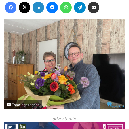
Facebook
X
LinkedIn
Messenger
WhatsApp
Telegram
Deel via Email
Foto: ingezonden
- advertentie -