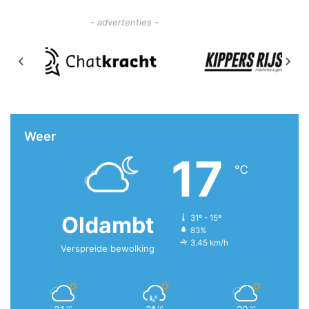
- advertenties -
Weer
17
℃
Oldambt
31º - 15º
83%
3.45 km/h
Verspreide bewolking
℃
℃
℃