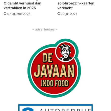
Oldambt verhuisd dan
solobroezz’n-kaarten
d
vertrokken in 2025
verkocht
u
4 augustus 2026
30 juli 2026
e
l
– advertenties –