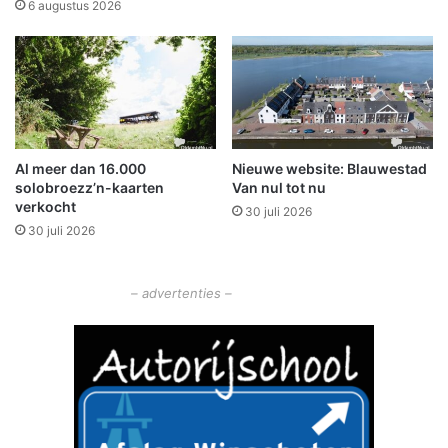
s
b
6 augustus 2026
e
i
a
b
w
l
a
i
r
o
d
t
v
h
Al meer dan 16.000
Nieuwe website: Blauwestad
a
e
solobroezz’n-kaarten
Van nul tot nu
n
e
verkocht
C
30 juli 2026
k
30 juli 2026
e
h
l
e
t
l
– advertenties –
C
p
a
t
s
!
t
F
a
n
t