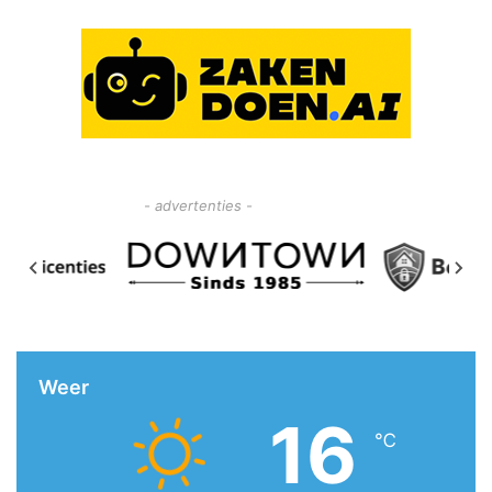
- advertenties -
Weer
16
℃