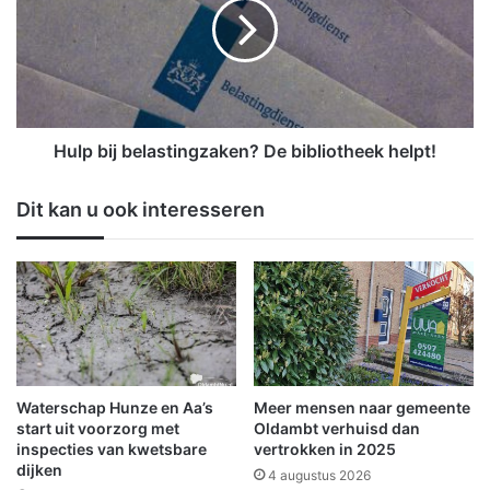
c
p
h
b
o
i
t
j
e
b
n
e
w
l
Hulp bij belastingzaken? De bibliotheek helpt!
i
a
n
s
Dit kan u ook interesseren
t
t
g
i
r
n
o
g
t
z
e
a
E
k
u
e
r
n
Waterschap Hunze en Aa’s
Meer mensen naar gemeente
o
?
start uit voorzorg met
Oldambt verhuisd dan
p
D
inspecties van kwetsbare
vertrokken in 2025
e
dijken
e
4 augustus 2026