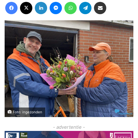
Facebook
X
LinkedIn
Messenger
WhatsApp
Telegram
Deel via Email
Foto: ingezonden
- advertentie -