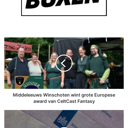
M
i
d
d
e
l
e
e
u
w
Middeleeuws Winschoten wint grote Europese
s
award van CeltCast Fantasy
W
i
H
n
u
s
l