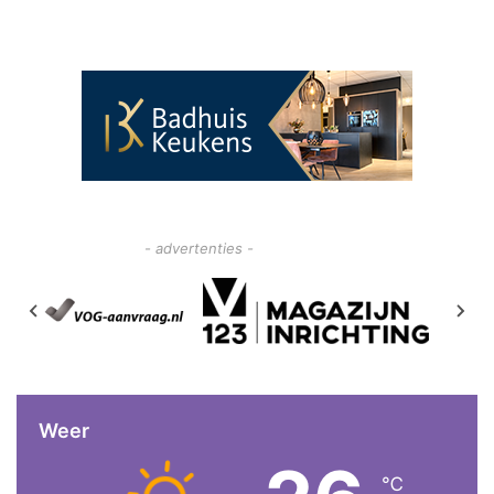
- advertenties -
Weer
℃