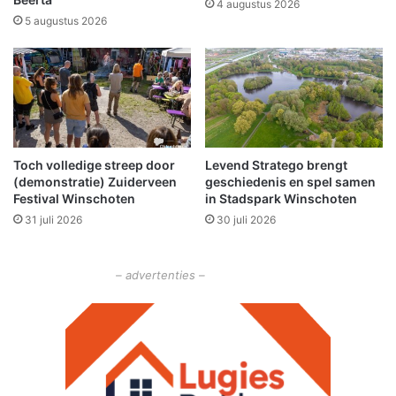
4 augustus 2026
r
a
5 augustus 2026
l
k
e
t
n
w
g
e
d
e
e
r
w
u
i
Toch volledige streep door
Levend Stratego brengt
i
(demonstratie) Zuiderveen
geschiedenis en spel samen
n
t
Festival Winschoten
in Stadspark Winschoten
t
m
e
31 juli 2026
30 juli 2026
e
r
t
s
v
t
– advertenties –
e
o
r
p
t
r
o
u
w