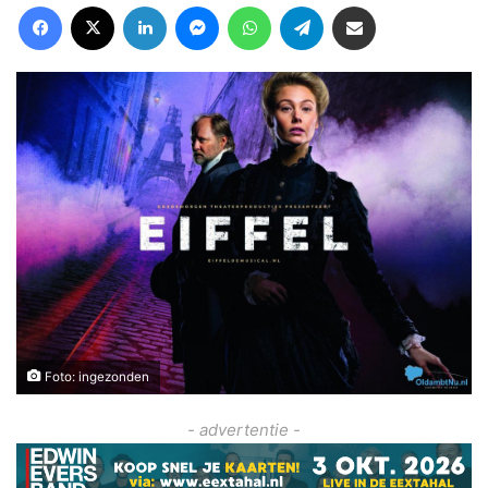
Facebook
X
LinkedIn
Messenger
WhatsApp
Telegram
Deel via Email
Foto: ingezonden
- advertentie -