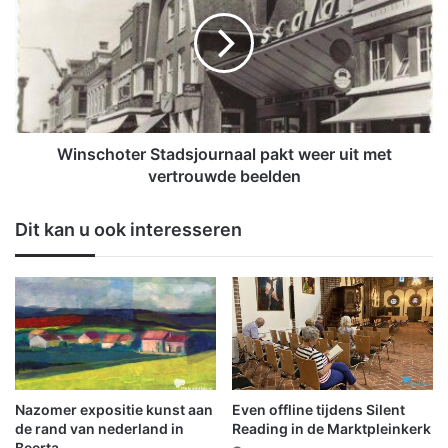
t
n
e
s
u
c
r
h
c
o
l
t
u
e
b
r
Winschoter Stadsjournaal pakt weer uit met
s
S
vertrouwde beelden
u
t
n
a
Dit kan u ook interesseren
a
d
n
s
i
j
e
o
m
u
v
r
o
n
o
a
r
a
Nazomer expositie kunst aan
Even offline tijdens Silent
v
l
de rand van nederland in
Reading in de Marktpleinkerk
e
p
Beerta