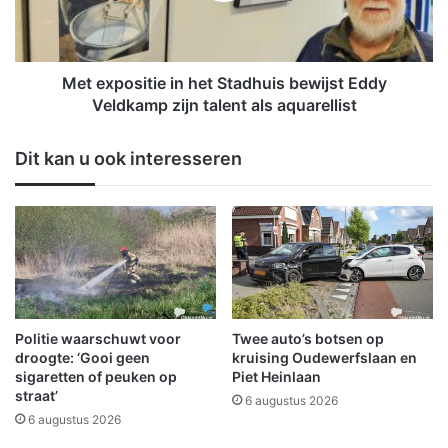
r
o
n
s
a
i
a
t
Met expositie in het Stadhuis bewijst Eddy
l
i
Veldkamp zijn talent als aquarellist
p
e
a
i
Dit kan u ook interesseren
k
n
t
h
w
e
e
t
e
S
r
t
u
a
i
d
t
h
Politie waarschuwt voor
Twee auto’s botsen op
m
u
droogte: ‘Gooi geen
kruising Oudewerfslaan en
e
i
sigaretten of peuken op
Piet Heinlaan
t
straat’
s
6 augustus 2026
v
b
6 augustus 2026
e
e