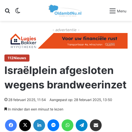
Zoeken
Switch skin
Menu
- advertentie -
112Nieuws
Israëlplein afgesloten
wegens brandweerinzet
28 februari 2025, 11:54
Aangepast op: 28 februari 2025, 13:50
In minder dan een minuut te lezen
Facebook
X
LinkedIn
Messenger
WhatsApp
Telegram
Deel via Email