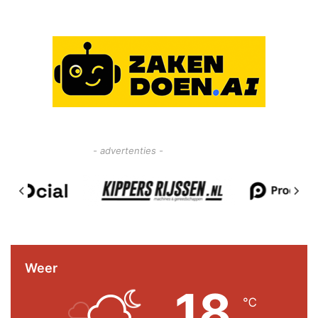
- advertenties -
Weer
18
℃