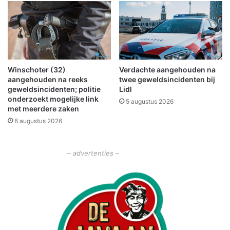
r
w
t
i
r
j
o
s
u
t
w
E
Winschoter (32)
Verdachte aangehouden na
d
d
aangehouden na reeks
twee geweldsincidenten bij
e
d
geweldsincidenten; politie
Lidl
b
y
onderzoekt mogelijke link
5 augustus 2026
e
V
met meerdere zaken
e
e
6 augustus 2026
l
l
d
d
e
k
– advertenties –
n
a
m
p
z
i
j
n