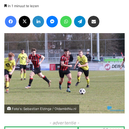
In 1 minuut te lezen
Facebook
X
LinkedIn
Messenger
WhatsApp
Telegram
Deel via Email
Foto's: Sebastian Elzinga / OldambtNu.nl
- advertentie -