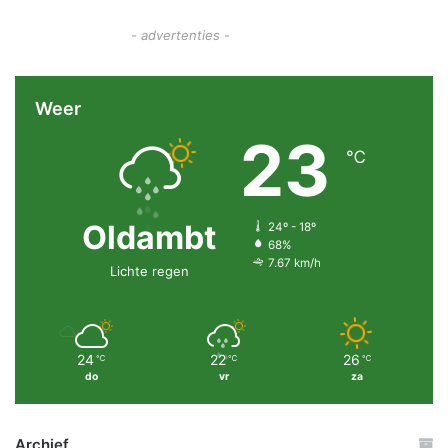
- advertenties -
Weer
23
℃
Oldambt
24º - 18º
68%
7.67 km/h
Lichte regen
24
22
26
℃
℃
℃
do
vr
za
Archief