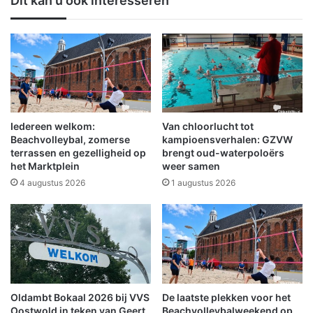
Dit kan u ook interesseren
o
e
t
u
e
r
n
v
v
o
e
e
r
t
l
b
o
a
Iedereen welkom:
Van chloorlucht tot
o
l
Beachvolleybal, zomerse
kampioensverhalen: GZVW
p
:
terrassen en gezelligheid op
brengt oud-waterpoloërs
t
het Marktplein
weer samen
G
v
o
4 augustus 2026
1 augustus 2026
o
e
o
d
r
e
s
r
p
e
o
s
e
u
Oldambt Bokaal 2026 bij VVS
De laatste plekken voor het
d
l
Oostwold in teken van Geert
Beachvolleybalweekend op
i
t