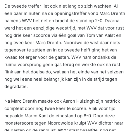
De tweede treffer liet ook niet lang op zich wachten. Al
een paar minuten na de openingstreffer vond Marc Drenth
namens WVV het net en bracht de stand op 2-0. Daarna
werd het een eenzijdige wedstrijd, met WVV dat voor rust
nog drie keer scoorde via één goal van Tom van Aalst en
nog twee keer Marc Drenth. Noordwolde wist daar niets
tegenover te zetten en in de tweede helft ging het van
kwaad tot erger voor de gasten. WVV nam ondanks de
ruime voorsprong geen gas terug en werkte ook na rust
flink aan het doelsaldo, wat aan het einde van het seizoen
nog wel eens heel belangrijk kan zijn in de strijd tegen
degradatie.
Na Marc Drenth maakte ook Aaron Huizingh zijn hattrick
compleet door nog twee keer te scoren. Vlak voor tijd
bepaalde Marco Kant de eindstand op 8-0. Door deze
monsterscore tegen Noordwolde kruipt WVV dichter naar
de gasten op de ranglijst. WVV staat twaalfde, nog net