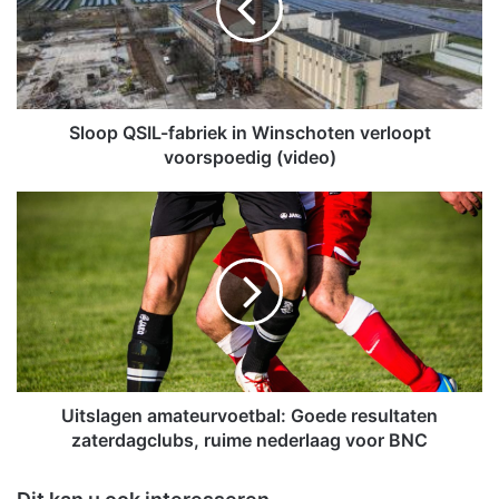
p
Q
S
I
L
-
Sloop QSIL-fabriek in Winschoten verloopt
f
voorspoedig (video)
a
b
U
r
i
i
t
e
s
k
l
i
a
n
g
W
e
i
n
n
a
Uitslagen amateurvoetbal: Goede resultaten
s
m
zaterdagclubs, ruime nederlaag voor BNC
c
a
h
t