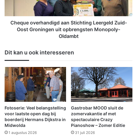
o
o
r
v
C
e
e
r
Cheque overhandigd aan Stichting Leergeld Zuid-
e
h
Oost Groningen uit opbrengsten Monopoly-
s
a
Oldambt
S
n
t
d
Dit kan u ook interesseren
o
i
l
g
k
d
a
a
n
S
t
i
Fotoserie: Veel belangstelling
Gastrobar MOOD sluit de
c
voor laatste open dag bij
zomervakantie af met
h
boerderij Hermans Dijkstra in
spectaculaire Crazy
t
Midwolda
Pianoshow – Zomer Editie
i
1 augustus 2026
31 juli 2026