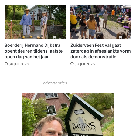
n
g
L
e
e
r
g
Boerderij Hermans Dijkstra
Zuiderveen Festival gaat
e
opent deuren tijdens laatste
zaterdag in afgeslankte vorm
l
open dag van het jaar
door als demonstratie
d
30 juli 2026
30 juli 2026
Z
u
i
– advertenties –
d
-
O
o
s
t
G
r
o