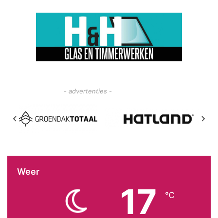
- advertenties -
Weer
17
℃