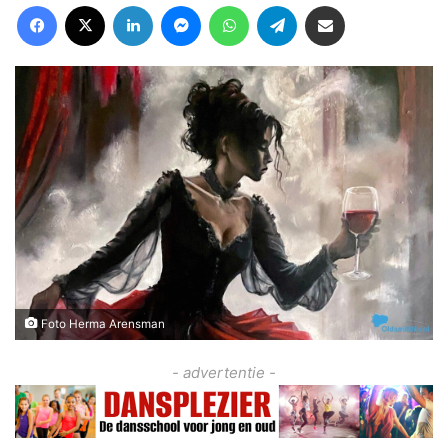
Facebook
X
LinkedIn
Messenger
WhatsApp
Telegram
Deel via Email
Foto Herma Arensman
- advertentie -