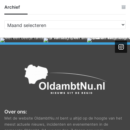
Archief
A
r
c
h
i
e
f
Over ons:
Met de website OldambtNu.nl bent u altijd op de hoogte van het
meest actuele nieuws, incidenten en evenementen in de