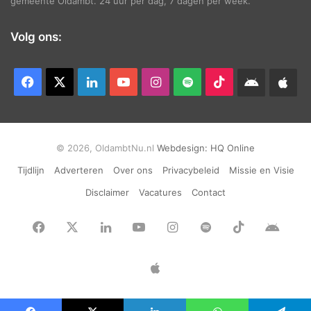
gemeente Oldambt. 24 uur per dag, 7 dagen per week.
Volg ons:
Facebook
X
LinkedIn
YouTube
Instagram
Spotify
TikTok
Android
App
app
Ap
© 2026, OldambtNu.nl
Webdesign:
HQ Online
Tijdlijn
Adverteren
Over ons
Privacybeleid
Missie en Visie
Disclaimer
Vacatures
Contact
Facebook
X
LinkedIn
YouTube
Instagram
Spotify
TikTok
Andr
app
Apple
App