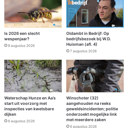
d
t
?
t
e
r
k
o
Is 2026 een slecht
Oldambt in Bedrijf: Op
m
wespenjaar?
bedrijfsbezoek bij W.D.
t
Huisman (afl. 4)
8 augustus 2026
o
7 augustus 2026
p
6
a
p
r
i
l
Waterschap Hunze en Aa’s
Winschoter (32)
m
start uit voorzorg met
aangehouden na reeks
e
inspecties van kwetsbare
geweldsincidenten; politie
t
dijken
onderzoekt mogelijke link
L
met meerdere zaken
6 augustus 2026
e
6 augustus 2026
n