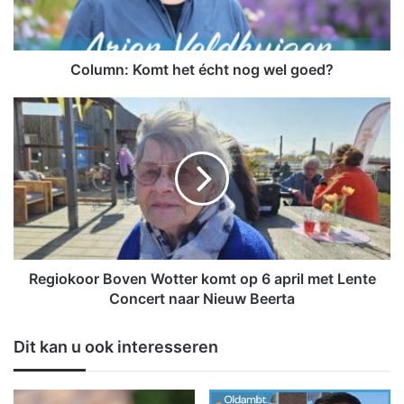
:
K
o
m
Column: Komt het écht nog wel goed?
t
h
R
e
e
t
g
é
i
c
o
h
k
t
o
n
o
o
r
g
B
Regiokoor Boven Wotter komt op 6 april met Lente
w
o
Concert naar Nieuw Beerta
e
v
l
e
Dit kan u ook interesseren
g
n
o
W
e
o