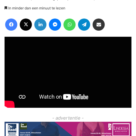
In minder dan een minuut te lezen
Facebook
X
LinkedIn
Messenger
WhatsApp
Telegram
Deel via Email
- advertentie -