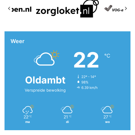
Weer
22
℃
Oldambt
22º - 14º
98%
6.39 km/h
Verspreide bewolking
22
21
27
℃
℃
℃
ma
di
wo