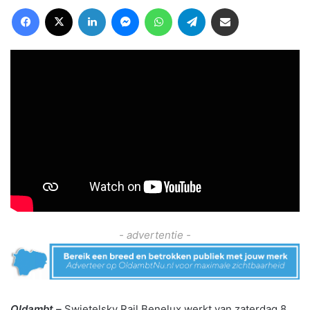
Facebook
X
LinkedIn
Messenger
WhatsApp
Telegram
Deel via Email
- advertentie -
Oldambt –
Swietelsky Rail Benelux werkt van zaterdag 8