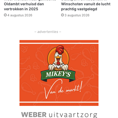
i
Oldambt verhuisd dan
Winschoten vanuit de lucht
g
t
vertrokken in 2025
prachtig vastgelegd
e
b
4 augustus 2026
3 augustus 2026
l
r
b
e
e
i
– advertenties –
r
d
t
i
n
g