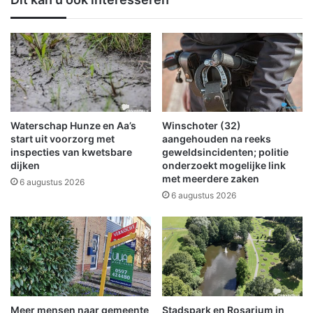
g
a
e
i
r
n
l
i
e
n
e
g
d
s
e
t
3
a
Waterschap Hunze en Aa’s
Winschoter (32)
p
a
start uit voorzorg met
aangehouden na reeks
u
t
inspecties van kwetsbare
geweldsincidenten; politie
n
dijken
onderzoekt mogelijke link
v
met meerdere zaken
t
o
6 augustus 2026
e
o
6 augustus 2026
n
r
t
g
e
r
g
o
e
t
n
e
E
u
Meer mensen naar gemeente
Stadspark en Rosarium in
n