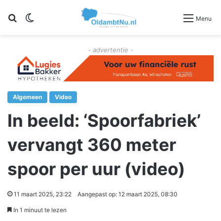
Zoeken
Switch skin
Menu
- advertentie -
Algemeen
Video
In beeld: ‘Spoorfabriek’
vervangt 360 meter
spoor per uur (video)
11 maart 2025, 23:22
Aangepast op: 12 maart 2025, 08:30
In 1 minuut te lezen