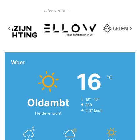
- advertenties -
Weer
16
℃
Oldambt
18º - 16º
88%
4.97 km/h
Heldere lucht