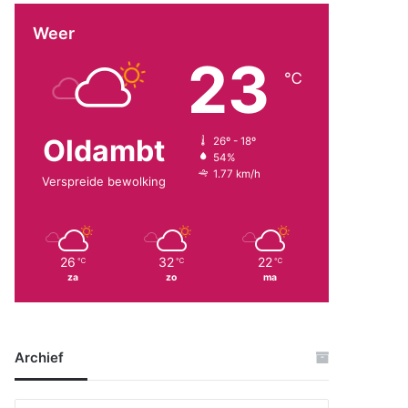
Weer
23
℃
Oldambt
26º - 18º
54%
1.77 km/h
Verspreide bewolking
26
32
22
℃
℃
℃
za
zo
ma
Archief