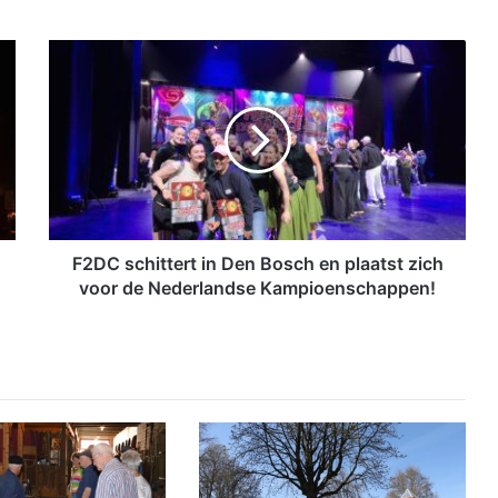
F
2
D
C
s
c
h
i
t
t
F2DC schittert in Den Bosch en plaatst zich
e
voor de Nederlandse Kampioenschappen!
r
t
i
n
D
e
n
B
o