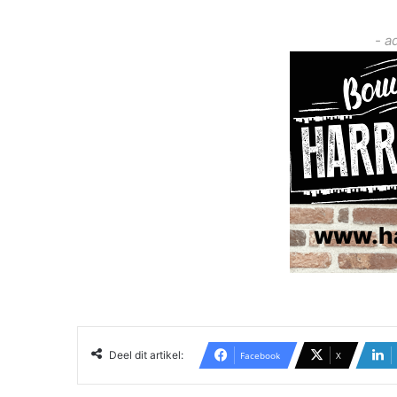
- a
Deel dit artikel:
Facebook
X