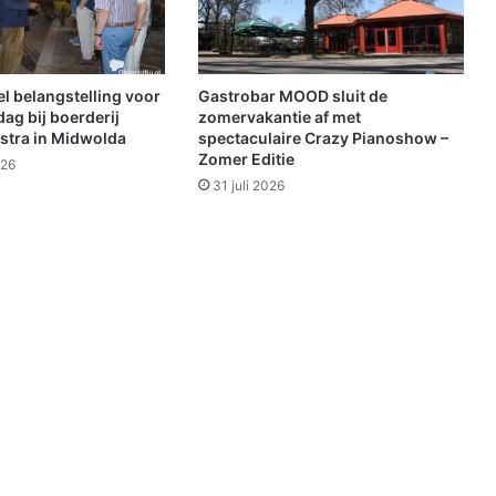
s
c
h
e
el belangstelling voor
Gastrobar MOOD sluit de
n
dag bij boerderij
zomervakantie af met
p
stra in Midwolda
spectaculaire Crazy Pianoshow –
Zomer Editie
l
026
a
31 juli 2026
a
t
s
t
z
i
c
h
v
o
o
r
d