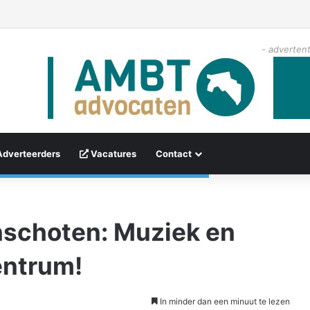
- advertent
Adverteerders
Vacatures
Contact
nschoten: Muziek en
entrum!
In minder dan een minuut te lezen