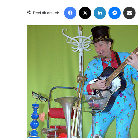
Facebook
X
LinkedIn
Messenger
Deel via Email
Deel dit artikel: