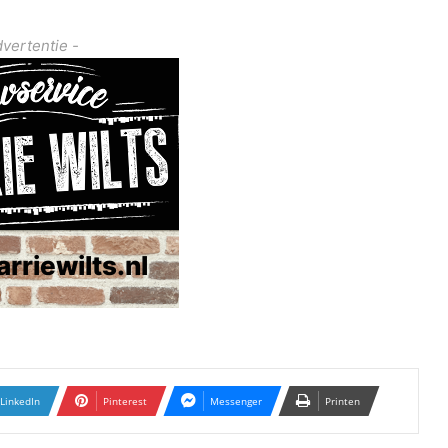
dvertentie -
LinkedIn
Pinterest
Messenger
Printen