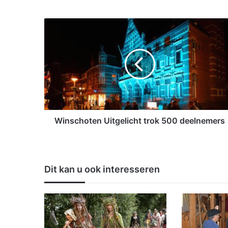
W
i
n
s
c
h
o
t
e
n
Winschoten Uitgelicht trok 500 deelnemers
U
i
t
g
Dit kan u ook interesseren
e
l
i
c
h
t