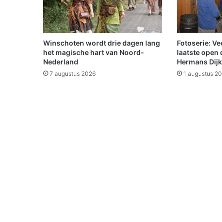
t
r
o
k
Winschoten wordt drie dagen lang
Fotoserie: Ve
5
het magische hart van Noord-
laatste open 
0
Nederland
Hermans Dijk
0
7 augustus 2026
1 augustus 2
d
e
e
l
n
e
m
e
r
s