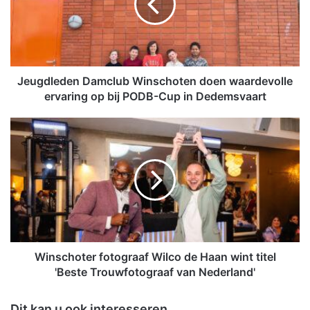
d
l
e
d
e
n
Jeugdleden Damclub Winschoten doen waardevolle
D
ervaring op bij PODB-Cup in Dedemsvaart
a
m
W
c
i
l
n
u
s
b
c
W
h
i
o
n
t
s
e
c
r
Winschoter fotograaf Wilco de Haan wint titel
h
f
'Beste Trouwfotograaf van Nederland'
o
o
t
t
Dit kan u ook interesseren