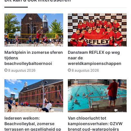
e
o
n
g
d
r
o
a
e
a
n
f
w
W
a
i
a
l
Marktplein in zomerse sferen
Dansteam REFLEX op weg
r
c
tijdens
naar de
d
o
beachvolleybaltoernooi
wereldkampioenschappen
e
d
8 augustus 2026
8 augustus 2026
v
e
o
H
l
a
l
a
e
n
e
w
r
i
v
Iedereen welkom:
Van chloorlucht tot
n
Beachvolleybal, zomerse
kampioensverhalen: GZVW
a
t
terrassen en gezelligheid op
brengt oud-waterpoloërs
r
t