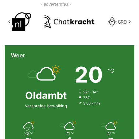
- advertenties -
Weer
20
℃
Oldambt
22º - 14º
78%
3.06 km/h
Verspreide bewolking
22
21
27
℃
℃
℃
ma
di
wo