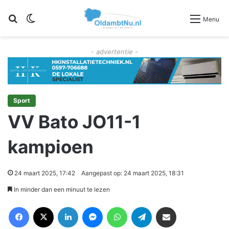
Zoeken
Switch skin
Menu
- advertentie -
Sport
VV Bato JO11-1
kampioen
24 maart 2025, 17:42
Aangepast op: 24 maart 2025, 18:31
In minder dan een minuut te lezen
Facebook
X
LinkedIn
Messenger
WhatsApp
Telegram
Deel via Email