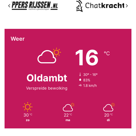
Weer
16
℃
Oldambt
30º - 16º
83%
1.8 km/h
Verspreide bewolking
30
22
20
℃
℃
℃
zo
ma
di