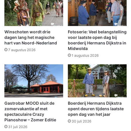
i
r
n
s
m
t
i
a
l
a
Winschoten wordt drie
Fotoserie: Veel belangstelling
i
l
dagen lang het magische
voor laatste open dag bij
e
i
hart van Noord-Nederland
boerderij Hermans Dijkstra in
u
Midwolda
n
7 augustus 2026
v
W
1 augustus 2026
r
i
i
n
e
s
n
c
d
h
e
o
l
t
Gastrobar MOOD sluit de
Boerderij Hermans Dijkstra
i
e
zomervakantie af met
opent deuren tijdens laatste
j
n
spectaculaire Crazy
open dag van het jaar
k
Pianoshow – Zomer Editie
30 juli 2026
e
31 juli 2026
r