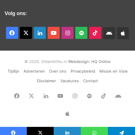
Volg ons:
Facebook
X
LinkedIn
YouTube
Instagram
Spotify
TikTok
Android
App
app
Ap
© 2026, OldambtNu.nl
Webdesign:
HQ Online
Tijdlijn
Adverteren
Over ons
Privacybeleid
Missie en Visie
Disclaimer
Vacatures
Contact
Facebook
X
LinkedIn
YouTube
Instagram
Spotify
TikTok
Andr
app
Apple
App