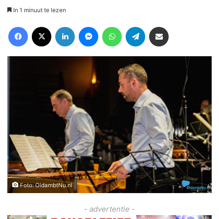
In 1 minuut te lezen
Facebook
X
LinkedIn
Messenger
WhatsApp
Telegram
Deel via Email
Foto: OldambtNu.nl
- advertentie -