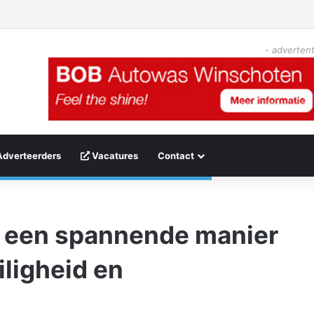
- advertent
Adverteerders
Vacatures
Contact
 een spannende manier
iligheid en
d