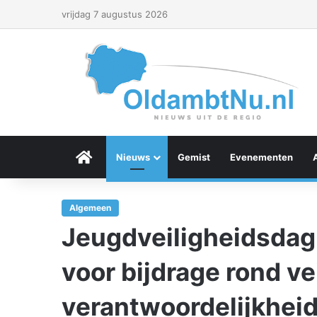
vrijdag 7 augustus 2026
Menu Item
Nieuws
Gemist
Evenementen
Algemeen
Jeugdveiligheidsdag
voor bijdrage rond ve
verantwoordelijkhei