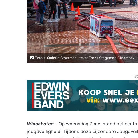
Foto's: Quintin Stoetman , tekst Frans Stegeman OldambtNu.
- a
Winschoten –
Op woensdag 7 mei stond het centru
jeugdveiligheid. Tijdens deze bijzondere Jeugdve