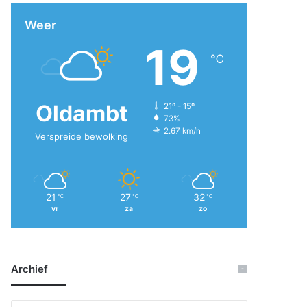
Weer
19
℃
Oldambt
21º - 15º
73%
2.67 km/h
Verspreide bewolking
21
27
32
℃
℃
℃
vr
za
zo
Archief