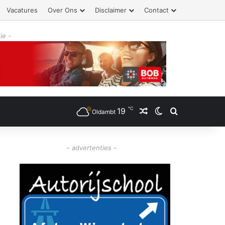
Vacatures
Over Ons
Disclaimer
Contact
ie -
℃
19
Willekeurig artikel
Switch skin
Zoeken
Oldambt
– advertenties –