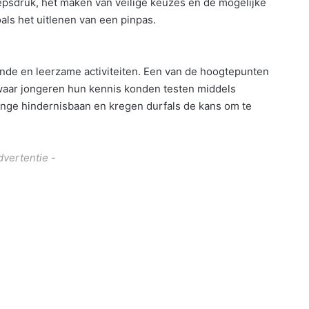
epsdruk, het maken van veilige keuzes en de mogelijke
als het uitlenen van een pinpas.
de en leerzame activiteiten. Een van de hoogtepunten
 waar jongeren hun kennis konden testen middels
nge hindernisbaan en kregen durfals de kans om te
dvertentie -