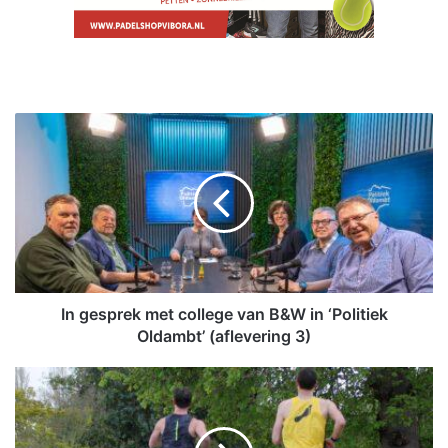
I
n
g
e
s
p
r
e
k
m
In gesprek met college van B&W in ‘Politiek
e
Oldambt’ (aflevering 3)
t
c
Z
o
o
l
m
l
e