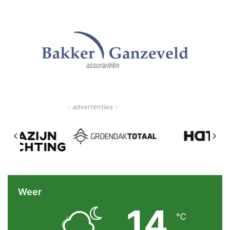
- advertenties -
Weer
14
℃