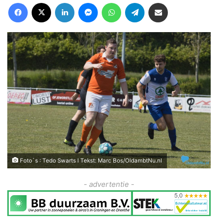
Facebook
X
LinkedIn
Messenger
WhatsApp
Telegram
Deel via Email
Foto`s : Tedo Swarts l Tekst: Marc Bos/OldambtNu.nl
- advertentie -