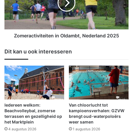
e
r
g
a
e
c
v
t
a
i
n
v
Zomeractiviteiten in Oldambt, Nederland 2025
B
i
&
t
Dit kan u ook interesseren
W
e
i
i
n
t
‘
e
P
n
o
i
l
n
i
O
t
l
Iedereen welkom:
Van chloorlucht tot
i
d
Beachvolleybal, zomerse
kampioensverhalen: GZVW
e
a
terrassen en gezelligheid op
brengt oud-waterpoloërs
k
het Marktplein
weer samen
m
O
b
4 augustus 2026
1 augustus 2026