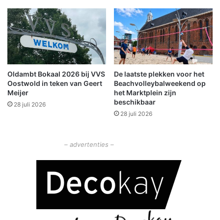
l
t
d
,
a
N
m
e
b
d
t
e
’
r
Oldambt Bokaal 2026 bij VVS
De laatste plekken voor het
(
l
Oostwold in teken van Geert
Beachvolleybalweekend op
a
a
Meijer
het Marktplein zijn
f
n
beschikbaar
28 juli 2026
l
d
28 juli 2026
e
2
v
0
e
2
– advertenties –
r
5
i
n
g
3
)