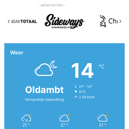
- advertenties -
Weer
14
℃
Oldambt
21º - 13º
97%
2.48 km/h
Verspreide bewolking
21
27
31
℃
℃
℃