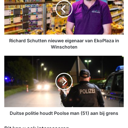
h
a
r
d
S
c
h
Richard Schutten nieuwe eigenaar van EkoPlaza in
u
Winschoten
t
t
D
e
u
n
i
n
t
i
s
e
e
u
p
w
o
e
l
e
i
Duitse politie houdt Poolse man (51) aan bij grens
i
t
g
i