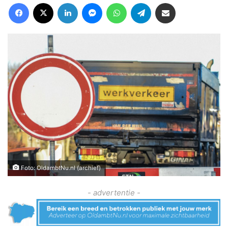
Facebook
X
LinkedIn
Messenger
WhatsApp
Telegram
Deel via Email
Foto: OldambtNu.nl (archief)
- advertentie -