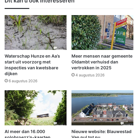
Dit kan u ook interesseren
e
e
n
h
a
o
a
u
r
d
v
t
a
P
n
o
E
o
Waterschap Hunze en Aa’s
Meer mensen naar gemeente
k
l
start uit voorzorg met
Oldambt verhuisd dan
o
s
inspecties van kwetsbare
vertrokken in 2025
P
dijken
e
4 augustus 2026
l
m
6 augustus 2026
a
a
z
n
a
(
i
5
n
1
W
)
i
a
Al meer dan 16.000
Nieuwe website: Blauwestad
n
a
solobroezz’n-kaarten
Van nul tot nu
s