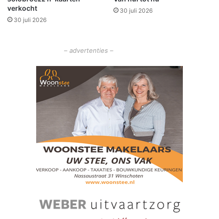
n
verkocht
c
30 juli 2026
b
30 juli 2026
h
i
o
j
t
g
– advertenties –
e
r
n
e
n
s