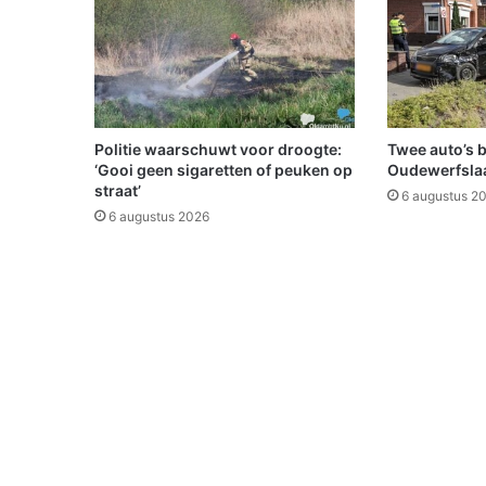
O
D
e
M
e
e
n
Politie waarschuwt voor droogte:
Twee auto’s 
t
‘Gooi geen sigaretten of peuken op
Oudewerfslaa
s
straat’
6 augustus 2
c
6 augustus 2026
h
o
o
l
e
e
n
h
e
r
i
n