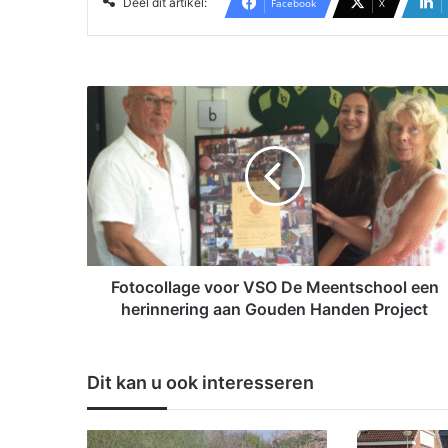
Deel dit artikel:
Facebook
X
F
o
t
o
c
o
l
l
a
g
Fotocollage voor VSO De Meentschool een
e
herinnering aan Gouden Handen Project
v
o
o
Dit kan u ook interesseren
r
V
S