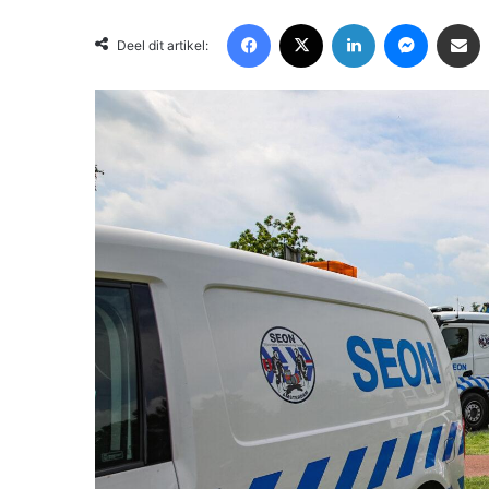
Facebook
X
LinkedIn
Messenger
Deel via Email
Deel dit artikel: