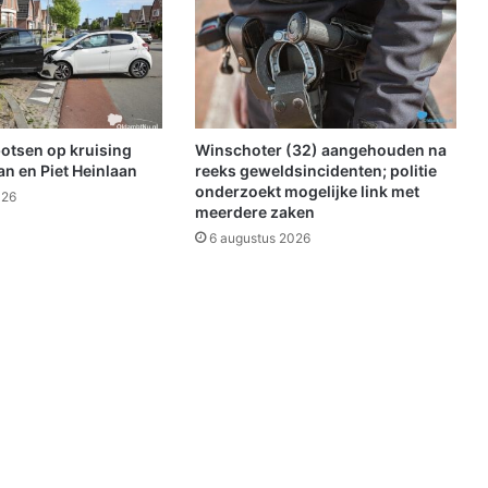
D
e
f
i
l
é
)
botsen op kruising
Winschoter (32) aangehouden na
–
n en Piet Heinlaan
reeks geweldsincidenten; politie
V
onderzoekt mogelijke link met
026
meerdere zaken
a
k
6 augustus 2026
i
n
d
e
l
i
n
g