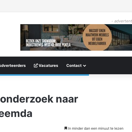
- advertent
Adverteerders
Vacatures
Contact
 onderzoek naar
heemda
In minder dan een minuut te lezen