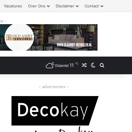
Vacatures
Over Ons
Disclaimer
Contact
ie -
℃
11
Willekeurig artikel
Switch skin
Zoeken
Oldambt
– advertenties –