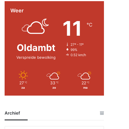
Weer
11
℃
Oldambt
27º - 11º
99%
0.52 km/h
Verspreide bewolking
27
33
22
℃
℃
℃
za
zo
ma
Archief