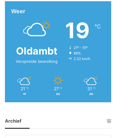
Weer
19
℃
Oldambt
21º - 15º
88%
2.52 km/h
Verspreide bewolking
21
27
31
℃
℃
℃
vr
za
zo
Archief