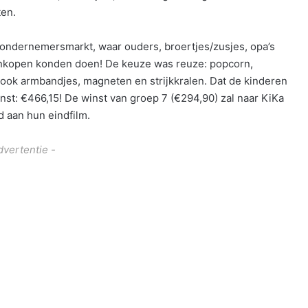
ten.
 ondernemersmarkt, waar ouders, broertjes/zusjes, opa’s
ankopen konden doen! De keuze was reuze: popcorn,
ook armbandjes, magneten en strijkkralen. Dat de kinderen
nst: €466,15! De winst van groep 7 (€294,90) zal naar KiKa
d aan hun eindfilm.
dvertentie -