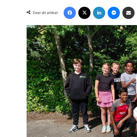
Facebook
X
LinkedIn
Messenger
Deel via Email
Deel dit artikel: