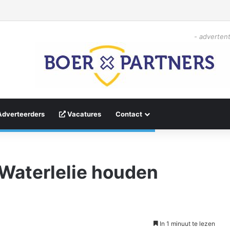
- advertent
Adverteerders
Vacatures
Contact
 Waterlelie houden
In 1 minuut te lezen