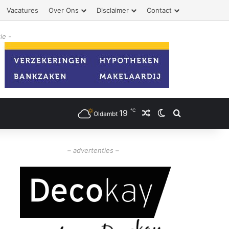
Vacatures
Over Ons
Disclaimer
Contact
ie -
℃
19
Willekeurig artikel
Switch skin
Zoeken
Oldambt
– advertenties –