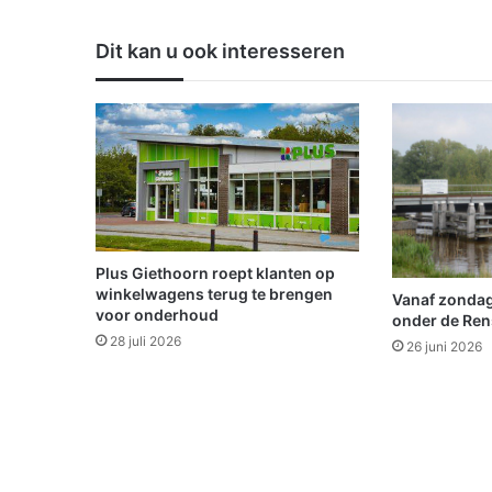
i
e
Dit kan u ook interesseren
e
l
d
e
r
s
Plus Giethoorn roept klanten op
winkelwagens terug te brengen
Vanaf zondag
voor onderhoud
onder de Ren
28 juli 2026
26 juni 2026