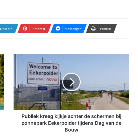
LinkedIn
Pinterest
Messenger
Printen
P
u
b
l
i
e
k
k
r
e
Publiek kreeg kijkje achter de schermen bij
e
zonnepark Eekerpolder tijdens Dag van de
g
Bouw
k