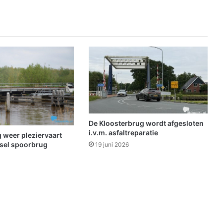
i
j
k
j
e
a
c
h
t
e
r
d
De Kloosterbrug wordt afgesloten
e
i.v.m. asfaltreparatie
 weer pleziervaart
s
sel spoorbrug
19 juni 2026
c
h
e
r
m
e
n