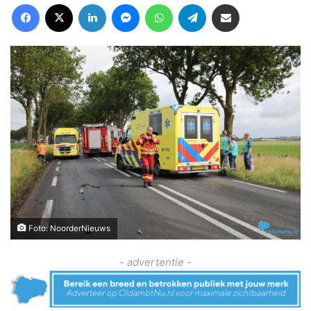
Facebook
X
LinkedIn
Messenger
WhatsApp
Telegram
Deel via Email
Foto: NoorderNieuws
- advertentie -