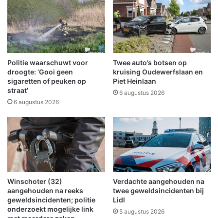
c
o
h
n
o
g
t
e
e
v
n
a
Politie waarschuwt voor
Twee auto’s botsen op
v
l
droogte: ‘Gooi geen
kruising Oudewerfslaan en
o
o
sigaretten of peuken op
Piet Heinlaan
o
straat’
p
6 augustus 2026
r
N
6 augustus 2026
t
3
a
6
a
2
n
b
a
i
c
j
t
N
Winschoter (32)
Verdachte aangehouden na
i
i
aangehouden na reeks
twee geweldsincidenten bij
e
e
geweldsincidenten; politie
Lidl
f
u
onderzoekt mogelijke link
5 augustus 2026
i
w