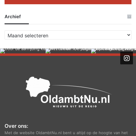
Archief
A
r
c
h
i
e
f
Over ons:
Met de website OldambtNu.nl bent u altijd op de hoogte van het