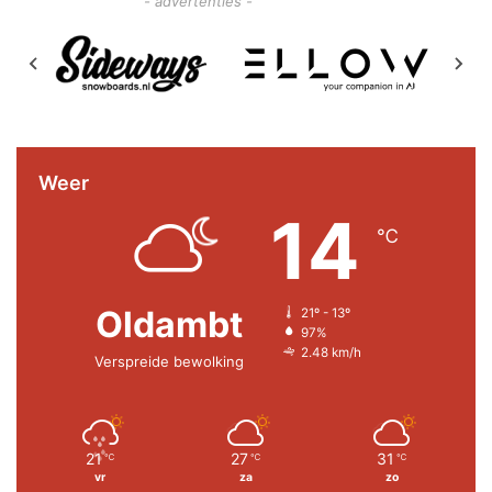
- advertenties -
Weer
14
℃
Oldambt
21º - 13º
97%
2.48 km/h
Verspreide bewolking
21
27
31
℃
℃
℃
vr
za
zo