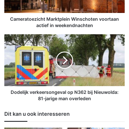
t
o
e
z
Cameratoezicht Marktplein Winschoten voortaan
i
actief in weekendnachten
c
h
D
t
o
M
d
a
e
r
l
k
i
t
j
p
k
l
v
e
e
Dodelijk verkeersongeval op N362 bij Nieuwolda:
i
r
81-jarige man overleden
n
k
W
e
Dit kan u ook interesseren
i
e
n
r
s
s