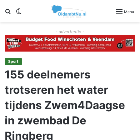
Zoeken
Switch skin
Menu
- advertentie -
Sport
155 deelnemers
trotseren het water
tijdens Zwem4Daagse
in zwembad De
Ringberg