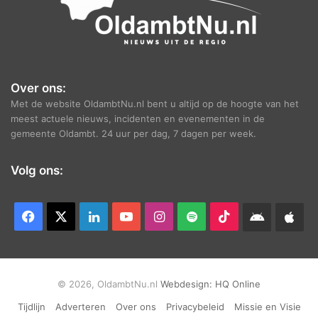
Over ons:
Met de website OldambtNu.nl bent u altijd op de hoogte van het
meest actuele nieuws, incidenten en evenementen in de
gemeente Oldambt. 24 uur per dag, 7 dagen per week.
Volg ons:
Facebook
X
LinkedIn
YouTube
Instagram
Spotify
TikTok
Android
App
app
Ap
© 2026, OldambtNu.nl
Webdesign:
HQ Online
Tijdlijn
Adverteren
Over ons
Privacybeleid
Missie en Visie