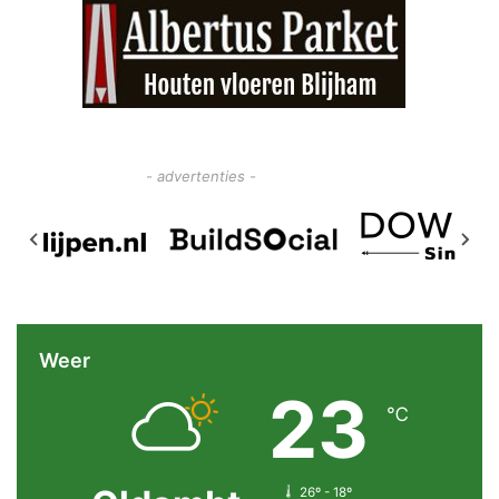
- advertenties -
Weer
23
℃
26º - 18º