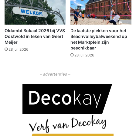
i
a
e
a
e
n
n
h
Oldambt Bokaal 2026 bij VVS
De laatste plekken voor het
n
e
Oostwold in teken van Geert
Beachvolleybalweekend op
i
t
Meijer
het Marktplein zijn
e
M
beschikbaar
28 juli 2026
u
o
28 juli 2026
w
l
b
e
o
n
– advertenties –
u
b
w
a
M
s
u
t
s
i
e
o
a
n
H
i
e
n
i
B