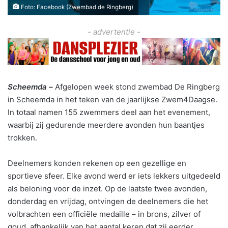
Foto: Facebook (Zwembad de Ringberg)
- advertentie -
Scheemda –
Afgelopen week stond zwembad De Ringberg
in Scheemda in het teken van de jaarlijkse Zwem4Daagse.
In totaal namen 155 zwemmers deel aan het evenement,
waarbij zij gedurende meerdere avonden hun baantjes
trokken.
Deelnemers konden rekenen op een gezellige en
sportieve sfeer. Elke avond werd er iets lekkers uitgedeeld
als beloning voor de inzet. Op de laatste twee avonden,
donderdag en vrijdag, ontvingen de deelnemers die het
volbrachten een officiële medaille – in brons, zilver of
goud, afhankelijk van het aantal keren dat zij eerder