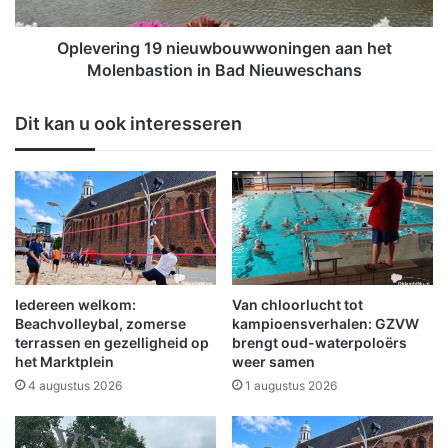
a
i
l
n
i
g
Oplevering 19 nieuwbouwwoningen aan het
t
1
Molenbastion in Bad Nieuweschans
e
9
i
n
Dit kan u ook interesseren
t
i
:
e
P
u
r
w
o
b
j
o
e
u
c
w
t
w
Iedereen welkom:
Van chloorlucht tot
i
o
Beachvolleybal, zomerse
kampioensverhalen: GZVW
n
n
terrassen en gezelligheid op
brengt oud-waterpoloërs
n
het Marktplein
weer samen
i
o
n
4 augustus 2026
1 augustus 2026
v
g
a
e
t
n