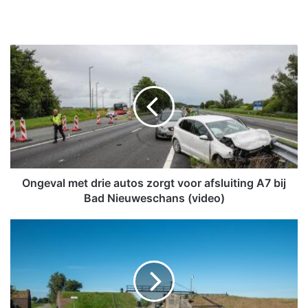
O
n
g
e
v
a
l
m
e
t
Ongeval met drie autos zorgt voor afsluiting A7 bij
d
Bad Nieuweschans (video)
r
i
Z
e
o
a
m
u
e
t
r
o
v