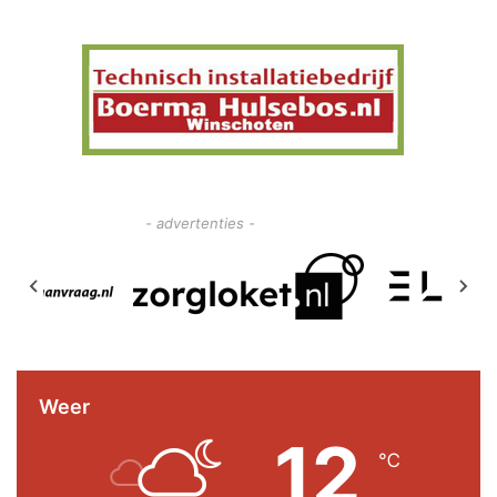
- advertenties -
Weer
12
℃