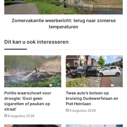
s
a
z
k
o
a
r
n
Zomervakantie weerbericht: terug naar zomerse
g
t
temperaturen
t
i
v
e
Dit kan u ook interesseren
o
w
o
e
r
e
a
r
f
b
s
e
l
r
u
i
i
c
Politie waarschuwt voor
Twee auto’s botsen op
t
h
droogte: ‘Gooi geen
kruising Oudewerfslaan en
i
t
sigaretten of peuken op
Piet Heinlaan
n
straat’
:
6 augustus 2026
g
t
6 augustus 2026
A
e
7