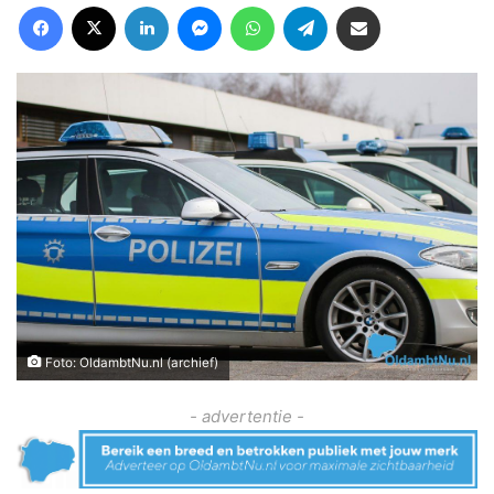
Facebook
X
LinkedIn
Messenger
WhatsApp
Telegram
Deel via Email
Foto: OldambtNu.nl (archief)
- advertentie -