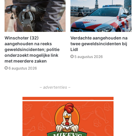
r
b
u
i
g
j
n
B
a
a
a
Winschoter (32)
Verdachte aangehouden na
d
r
aangehouden na reeks
twee geweldsincidenten bij
N
z
geweldsincidenten; politie
Lidl
i
o
onderzoekt mogelijke link
5 augustus 2026
e
m
met meerdere zaken
u
e
6 augustus 2026
w
r
e
s
s
e
– advertenties –
c
t
h
e
a
m
n
p
s
e
(
r
v
a
i
t