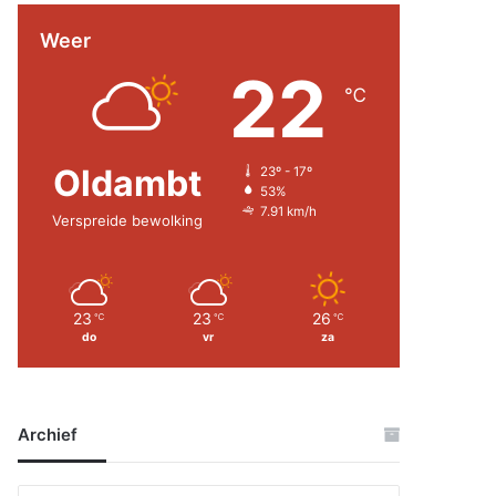
Weer
22
℃
Oldambt
23º - 17º
53%
7.91 km/h
Verspreide bewolking
23
23
26
℃
℃
℃
do
vr
za
Archief