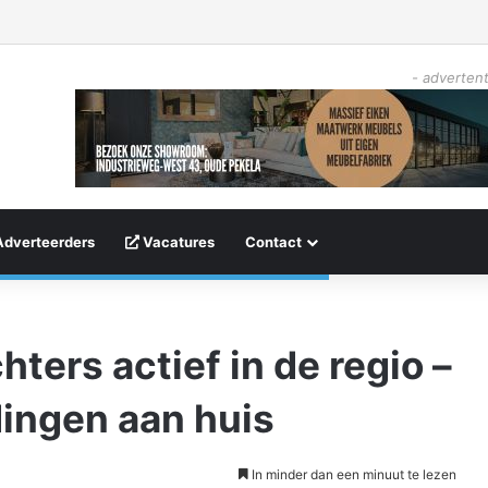
- advertent
Adverteerders
Vacatures
Contact
ters actief in de regio –
dingen aan huis
In minder dan een minuut te lezen