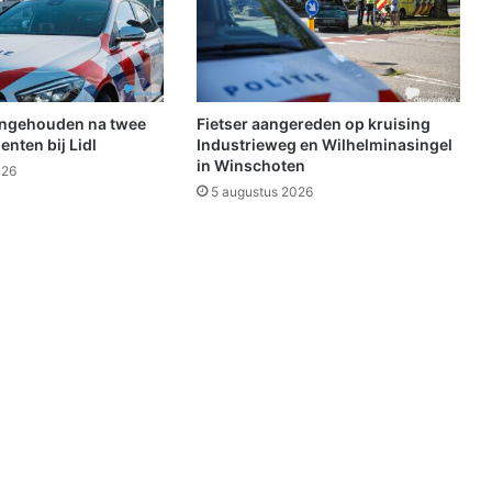
s
t
a
a
t
i
angehouden na twee
Fietser aangereden op kruising
n
nten bij Lidl
Industrieweg en Wilhelminasingel
d
in Winschoten
026
e
5 augustus 2026
s
t
a
r
t
b
l
o
k
k
e
n