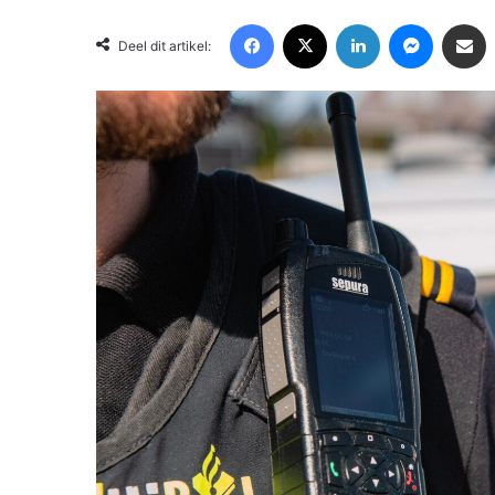
Facebook
X
LinkedIn
Messenger
Deel via Email
Deel dit artikel: