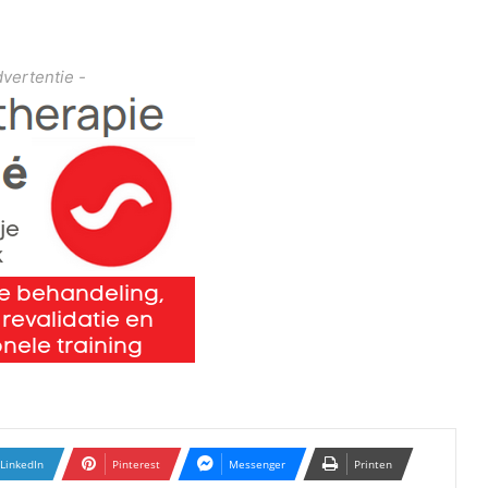
dvertentie -
LinkedIn
Pinterest
Messenger
Printen