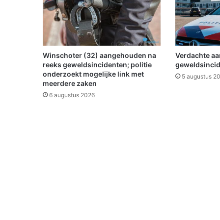
s
t
i
v
a
l
Winschoter (32) aangehouden na
Verdachte a
W
reeks geweldsincidenten; politie
geweldsincide
i
onderzoekt mogelijke link met
5 augustus 2
meerdere zaken
n
s
6 augustus 2026
c
h
o
t
e
n
o
p
h
e
t
M