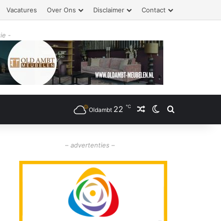
Vacatures
Over Ons
Disclaimer
Contact
ie -
℃
22
Willekeurig artikel
Switch skin
Zoeken
Oldambt
– advertenties –