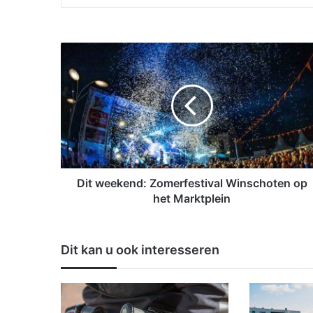
D
i
t
w
e
e
k
e
n
d
Dit weekend: Zomerfestival Winschoten op
:
het Marktplein
Z
o
m
Dit kan u ook interesseren
e
r
f
e