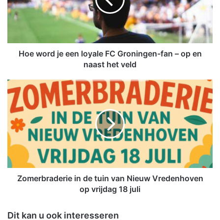
o
r
d
j
e
e
Hoe word je een loyale FC Groningen-fan – op en
e
naast het veld
n
l
Z
o
o
y
m
a
e
l
r
e
b
F
r
C
a
G
d
r
e
Zomerbraderie in de tuin van Nieuw Vredenhoven
o
r
op vrijdag 18 juli
n
i
i
e
Dit kan u ook interesseren
n
i