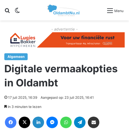
Zoeken
Switch skin
Menu
- advertentie -
Algemeen
Digitale vermaakopties
in Oldambt
17 juli 2025, 16:39
Aangepast op: 23 juli 2025, 16:41
In 3 minuten te lezen
Facebook
X
LinkedIn
Messenger
WhatsApp
Telegram
Deel via Email