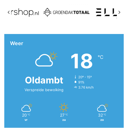
Weer
18
℃
Oldambt
20º - 15º
91%
3.76 km/h
Verspreide bewolking
20
27
32
℃
℃
℃
vr
za
zo