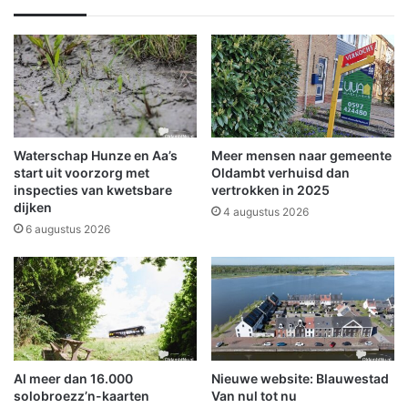
g
n
e
d
n
e
-
t
f
u
a
i
n
n
–
v
Waterschap Hunze en Aa’s
Meer mensen naar gemeente
o
a
start uit voorzorg met
Oldambt verhuisd dan
p
n
inspecties van kwetsbare
vertrokken in 2025
e
dijken
N
4 augustus 2026
n
i
6 augustus 2026
n
e
a
u
a
w
s
V
t
r
h
e
e
d
Al meer dan 16.000
Nieuwe website: Blauwestad
t
e
solobroezz’n-kaarten
Van nul tot nu
v
n