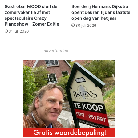
n
Gastrobar MOOD sluit de
Boerderij Hermans Dijkstra
d
zomervakantie af met
opent deuren tijdens laatste
w
spectaculaire Crazy
open dag van het jaar
e
Pianoshow – Zomer Editie
30 juli 2026
e
31 juli 2026
r
a
u
– advertenties –
t
o
'
s
l
e
v
e
r
e
n
a
a
n