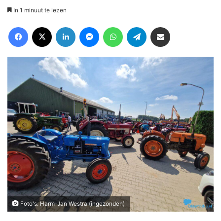
In 1 minuut te lezen
Facebook
X
LinkedIn
Messenger
WhatsApp
Telegram
Deel via Email
Foto's: Harm-Jan Westra (ingezonden)