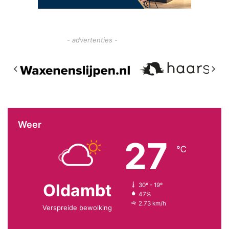
- advertenties -
Weer
27
℃
Oldambt
30º - 19º
47%
2.73 km/h
Verspreide bewolking