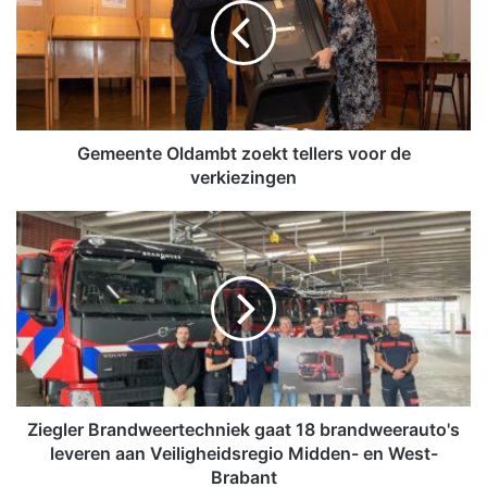
e
e
n
t
e
O
l
Gemeente Oldambt zoekt tellers voor de
d
verkiezingen
a
m
Z
b
i
t
e
z
g
o
l
e
e
k
r
t
B
t
r
e
a
Ziegler Brandweertechniek gaat 18 brandweerauto's
l
n
leveren aan Veiligheidsregio Midden- en West-
l
d
Brabant