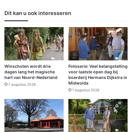
e
w
r
e
Dit kan u ook interesseren
s
e
v
r
o
t
o
e
r
c
d
h
e
n
v
i
e
e
Winschoten wordt drie
Fotoserie: Veel belangstelling
r
k
dagen lang het magische
voor laatste open dag bij
k
g
hart van Noord-Nederland
boerderij Hermans Dijkstra in
i
a
Midwolda
7 augustus 2026
e
a
1 augustus 2026
z
t
i
1
n
8
g
b
e
r
n
a